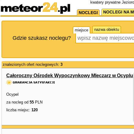
kwatery prywatne Jezioro
NOCLEGI NA M
NOCLEGI
nazwa obiektu
miejsce
Gdzie szukasz noclegu?
znalezionych ofert noclegowych:
3
Całoroczny Ośrodek Wypoczynkowy Mleczarz w Ocyplu
Ocypel
za nocleg od
55
PLN
liczba miejsc:
120