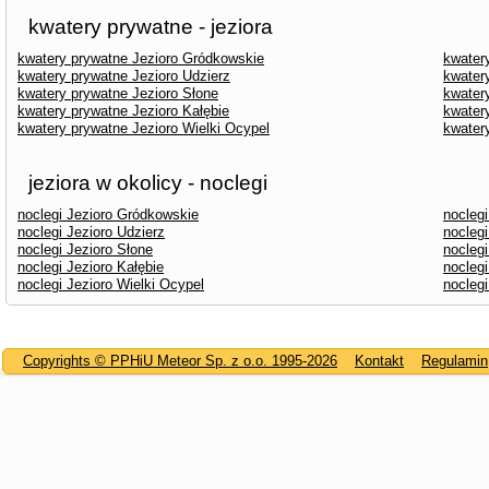
kwatery prywatne - jeziora
kwatery prywatne Jezioro Gródkowskie
kwater
kwatery prywatne Jezioro Udzierz
kwater
kwatery prywatne Jezioro Słone
kwater
kwatery prywatne Jezioro Kałębie
kwater
kwatery prywatne Jezioro Wielki Ocypel
kwater
jeziora w okolicy - noclegi
noclegi Jezioro Gródkowskie
noclegi
noclegi Jezioro Udzierz
nocleg
noclegi Jezioro Słone
noclegi
noclegi Jezioro Kałębie
nocleg
noclegi Jezioro Wielki Ocypel
noclegi
Copyrights © PPHiU Meteor Sp. z o.o. 1995-2026
Kontakt
Regulamin