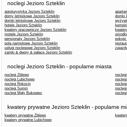
noclegi Jezioro Szteklin
agroturystyka Jezioro Szteklin
aparta
domy letniskowe Jezioro Szteklin
domki 
domki letniskowe Jezioro Szteklin
wyżywi
hotele Jezioro Szteklin
kemping
kwatery pracownicze Jezioro Szteklin
kwatery
motele Jezioro Szteklin
ośrodk
pensjonaty Jezioro Szteklin
pokoje 
pola namiotowe Jezioro Szteklin
restaur
usługi noclegowe Jezioro Szteklin
zajazdy
zamki & dwory & pałace Jezioro Szteklin
noclegi Jezioro Szteklin - popularne miasta
noclegi Zblewo
nocleg
noclegi Lubichowo
noclegi
noclegi Rokocin
nocleg
noclegi Sumin
nocleg
noclegi Mały Bukowiec
nocleg
kwatery prywatne Jezioro Szteklin - popularne mi
kwatery prywatne Zblewo
kwater
kwatery prywatne Lubichowo