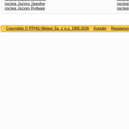
noclegi Jezioro Jagodne
noclegi
noclegi Jezioro Rydwągi
noclegi
Copyrights © PPHiU Meteor Sp. z o.o. 1995-2026
Kontakt
Regulamin