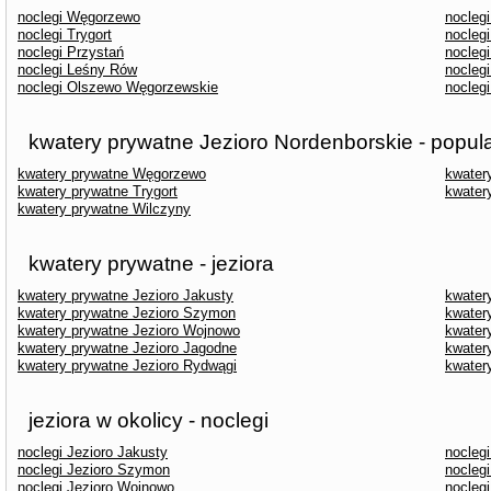
noclegi Węgorzewo
nocleg
noclegi Trygort
nocleg
noclegi Przystań
noclegi
noclegi Leśny Rów
nocleg
noclegi Olszewo Węgorzewskie
nocleg
kwatery prywatne Jezioro Nordenborskie - popul
kwatery prywatne Węgorzewo
kwater
kwatery prywatne Trygort
kwater
kwatery prywatne Wilczyny
kwatery prywatne - jeziora
kwatery prywatne Jezioro Jakusty
kwater
kwatery prywatne Jezioro Szymon
kwater
kwatery prywatne Jezioro Wojnowo
kwater
kwatery prywatne Jezioro Jagodne
kwater
kwatery prywatne Jezioro Rydwągi
kwater
jeziora w okolicy - noclegi
noclegi Jezioro Jakusty
noclegi
noclegi Jezioro Szymon
noclegi
noclegi Jezioro Wojnowo
noclegi