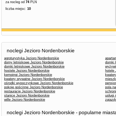
za nocleg od
74
PLN
liczba miejsc:
10
noclegi Jezioro Nordenborskie
agroturystyka Jezioro Nordenborskie
aparta
domy letniskowe Jezioro Nordenborskie
domki 
domki letniskowe Jezioro Nordenborskie
wyżywi
hostele Jezioro Nordenborskie
hotele 
kempingi Jezioro Nordenborskie
kwater
kwatery prywatne Jezioro Nordenborskie
mieszk
ośrodki wypoczynkowe Jezioro Nordenborskie
pensjo
pokoje gościnne Jezioro Nordenborskie
pola n
restauracje Jezioro Nordenborskie
schron
stanice Jezioro Nordenborskie
usługi
wille Jezioro Nordenborskie
zajazd
noclegi Jezioro Nordenborskie - popularne miast