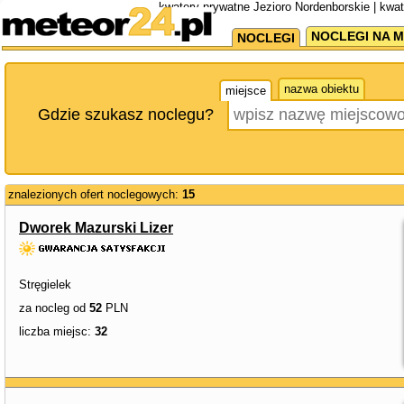
kwatery prywatne Jezioro Nordenborskie | kwa
NOCLEGI NA M
NOCLEGI
nazwa obiektu
miejsce
Gdzie szukasz noclegu?
znalezionych ofert noclegowych:
15
Dworek Mazurski Lizer
Stręgielek
za nocleg od
52
PLN
liczba miejsc:
32