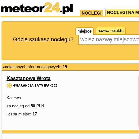
NOCLEGI NA M
NOCLEGI
nazwa obiektu
miejsce
Gdzie szukasz noclegu?
znalezionych ofert noclegowych:
15
Kasztanowe Wrota
Kosewo
za nocleg od
50
PLN
liczba miejsc:
17