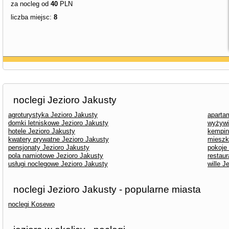
za nocleg od
40
PLN
liczba miejsc:
8
noclegi Jezioro Jakusty
agroturystyka Jezioro Jakusty
aparta
domki letniskowe Jezioro Jakusty
wyżywi
hotele Jezioro Jakusty
kempin
kwatery prywatne Jezioro Jakusty
mieszk
pensjonaty Jezioro Jakusty
pokoje
pola namiotowe Jezioro Jakusty
restaur
usługi noclegowe Jezioro Jakusty
wille J
noclegi Jezioro Jakusty - popularne miasta
noclegi Kosewo