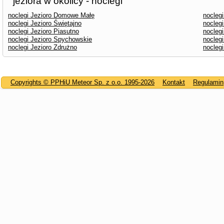
jeziora w okolicy - noclegi
noclegi Jezioro Domowe Małę
nocleg
noclegi Jezioro Świętajno
noclegi
noclegi Jezioro Piasutno
nocleg
noclegi Jezioro Spychowskie
noclegi
noclegi Jezioro Zdrużno
nocleg
Copyrights © PPHiU Meteor Sp. z o.o. 1995-2026
Kontakt
Regulamin