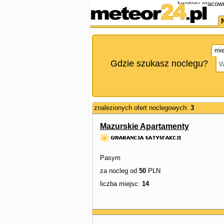
kwatery pracown
mie
Gdzie szukasz noclegu?
znalezionych ofert noclegowych:
3
Mazurskie Apartamenty
Pasym
za nocleg od
50
PLN
liczba miejsc:
14