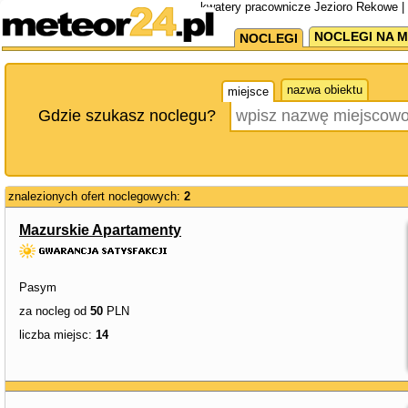
kwatery pracownicze Jezioro Rekowe |
NOCLEGI NA M
NOCLEGI
nazwa obiektu
miejsce
Gdzie szukasz noclegu?
znalezionych ofert noclegowych:
2
Mazurskie Apartamenty
Pasym
za nocleg od
50
PLN
liczba miejsc:
14