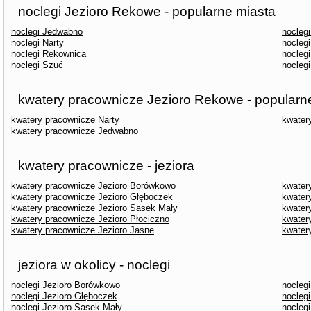
noclegi Jezioro Rekowe - popularne miasta
noclegi Jedwabno
nocleg
noclegi Narty
nocleg
noclegi Rekownica
nocleg
noclegi Szuć
noclegi
kwatery pracownicze Jezioro Rekowe - popularn
kwatery pracownicze Narty
kwater
kwatery pracownicze Jedwabno
kwatery pracownicze - jeziora
kwatery pracownicze Jezioro Borówkowo
kwater
kwatery pracownicze Jezioro Głęboczek
kwater
kwatery pracownicze Jezioro Sasek Mały
kwater
kwatery pracownicze Jezioro Płociczno
kwater
kwatery pracownicze Jezioro Jasne
kwater
jeziora w okolicy - noclegi
noclegi Jezioro Borówkowo
noclegi
noclegi Jezioro Głęboczek
noclegi
noclegi Jezioro Sasek Mały
noclegi