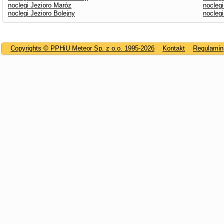
noclegi Jezioro Maróz
noclegi
noclegi Jezioro Bolejny
nocleg
Copyrights © PPHiU Meteor Sp. z o.o. 1995-2026
Kontakt
Regulamin