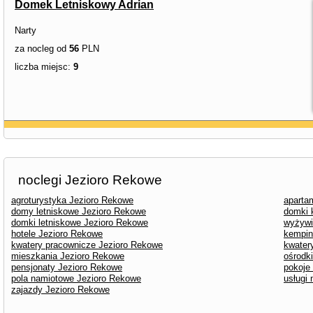
Domek Letniskowy Adrian
Narty
za nocleg od
56
PLN
liczba miejsc:
9
noclegi Jezioro Rekowe
agroturystyka Jezioro Rekowe
aparta
domy letniskowe Jezioro Rekowe
domki 
domki letniskowe Jezioro Rekowe
wyżywi
hotele Jezioro Rekowe
kempin
kwatery pracownicze Jezioro Rekowe
kwater
mieszkania Jezioro Rekowe
ośrodk
pensjonaty Jezioro Rekowe
pokoje
pola namiotowe Jezioro Rekowe
usługi
zajazdy Jezioro Rekowe