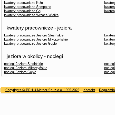
kwatery pracownicze Koło
kwater
kwatery pracownicze Sompolno
kwater
kwatery pracownicze Gaj
kwater
kwatery pracownicze Wrząca Wielka
kwatery pracownicze - jeziora
kwatery pracownicze Jezioro Ślesińskie
kwater
kwatery pracownicze Jezioro Mikorzyńskie
kwater
kwatery pracownicze Jezioro Gopło
kwater
jeziora w okolicy - noclegi
noclegi Jezioro Ślesińskie
nocleg
noclegi Jezioro Mikorzyńskie
nocleg
noclegi Jezioro Gopło
nocleg
Copyrights © PPHiU Meteor Sp. z o.o. 1995-2026
Kontakt
Regulamin