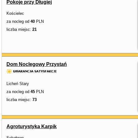
Pokoje przy Długiej
Kościelec
za nocleg od
40
PLN
liczba miejsc:
21
Dom Noclegowy Przystań
Licheń Stary
za nocleg od
45
PLN
liczba miejsc:
73
Agroturystyka Karpik
Sokołowo