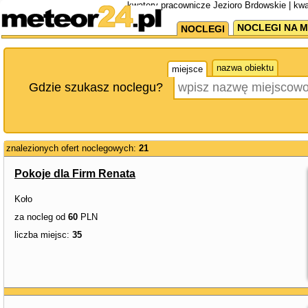
kwatery pracownicze Jezioro Brdowskie | kw
NOCLEGI NA M
NOCLEGI
nazwa obiektu
miejsce
Gdzie szukasz noclegu?
znalezionych ofert noclegowych:
21
Pokoje dla Firm Renata
Koło
za nocleg od
60
PLN
liczba miejsc:
35