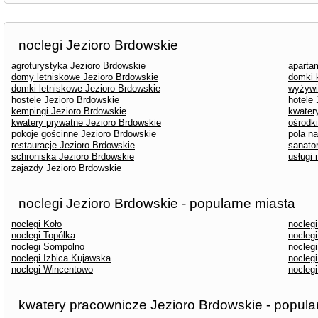
noclegi Jezioro Brdowskie
agroturystyka Jezioro Brdowskie
aparta
domy letniskowe Jezioro Brdowskie
domki 
domki letniskowe Jezioro Brdowskie
wyżywi
hostele Jezioro Brdowskie
hotele
kempingi Jezioro Brdowskie
kwater
kwatery prywatne Jezioro Brdowskie
ośrodk
pokoje gościnne Jezioro Brdowskie
pola n
restauracje Jezioro Brdowskie
sanato
schroniska Jezioro Brdowskie
usługi
zajazdy Jezioro Brdowskie
noclegi Jezioro Brdowskie - popularne miasta
noclegi Koło
nocleg
noclegi Topólka
nocleg
noclegi Sompolno
nocleg
noclegi Izbica Kujawska
nocleg
noclegi Wincentowo
nocleg
kwatery pracownicze Jezioro Brdowskie - popula