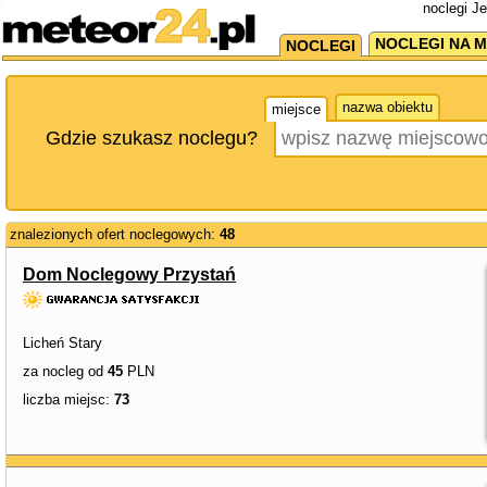
noclegi J
NOCLEGI NA M
NOCLEGI
nazwa obiektu
miejsce
Gdzie szukasz noclegu?
znalezionych ofert noclegowych:
48
Dom Noclegowy Przystań
Licheń Stary
za nocleg od
45
PLN
liczba miejsc:
73