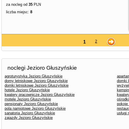
za nocleg od
35
PLN
liczba miejsc:
8
2
1
noclegi Jezioro Głuszyńskie
agroturystyka Jezioro Głuszyńskie
aparta
domy letniskowe Jezioro Głuszyńskie
domki 
domki letniskowe Jezioro Głuszyńskie
wyżywi
hotele Jezioro Głuszyńskie
kempin
kwatery pracownicze Jezioro Głuszyńskie
kwater
motele Jezioro Głuszyńskie
ośrodk
pensjonaty Jezioro Głuszyńskie
pokoje
pola namiotowe Jezioro Głuszyńskie
restaur
sanatoria Jezioro Głuszyńskie
usługi
zajazdy Jezioro Głuszyńskie