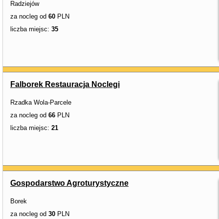
Radziejów
za nocleg od
60
PLN
liczba miejsc:
35
Falborek Restauracja Noclegi
Rzadka Wola-Parcele
za nocleg od
66
PLN
liczba miejsc:
21
Gospodarstwo Agroturystyczne
Borek
za nocleg od
30
PLN