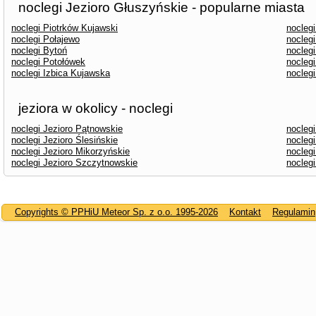
noclegi Jezioro Głuszyńskie - popularne miasta
noclegi Piotrków Kujawski
nocleg
noclegi Połajewo
noclegi
noclegi Bytoń
nocleg
noclegi Potołówek
nocleg
noclegi Izbica Kujawska
nocleg
jeziora w okolicy - noclegi
noclegi Jezioro Pątnowskie
nocleg
noclegi Jezioro Ślesińskie
nocleg
noclegi Jezioro Mikorzyńskie
nocleg
noclegi Jezioro Szczytnowskie
noclegi
Copyrights © PPHiU Meteor Sp. z o.o. 1995-2026
Kontakt
Regulamin