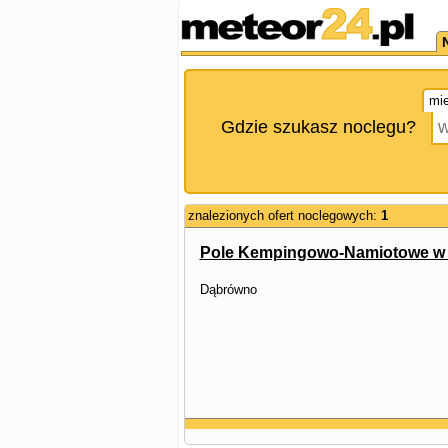
mie
Gdzie szukasz noclegu?
znalezionych ofert noclegowych:
1
Pole Kempingowo-Namiotowe w
Dąbrówno