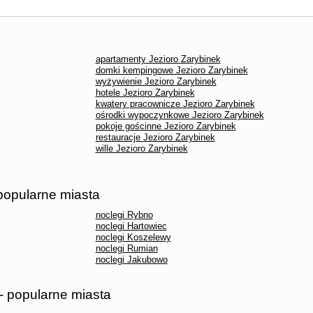
apartamenty Jezioro Zarybinek
domki kempingowe Jezioro Zarybinek
wyżywienie Jezioro Zarybinek
hotele Jezioro Zarybinek
kwatery pracownicze Jezioro Zarybinek
ośrodki wypoczynkowe Jezioro Zarybinek
pokoje gościnne Jezioro Zarybinek
restauracje Jezioro Zarybinek
wille Jezioro Zarybinek
 popularne miasta
noclegi Rybno
noclegi Hartowiec
noclegi Koszelewy
noclegi Rumian
noclegi Jakubowo
- popularne miasta