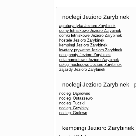
noclegi Jezioro Zarybinek
agroturystyka Jezioro Zarybinek
domy letniskowe Jezioro Zarybinek
domki letniskowe Jezioro Zarybinek
hostele Jezioro Zarybinek
kempingi Jezioro Zarybinek
kwatery prywatne Jezioro Zarybinek
pensjonaty Jezioro Zarybinek
pola namiotowe Jezioro Zarybinek
usługi noclegowe Jezioro Zarybinek
zajazdy Jezioro Zarybinek
noclegi Jezioro Zarybinek -
noclegi Dąbrówno
noclegi Ostaszewo
noclegi Tuczki
noclegi Grzybiny
noclegi Gralewo
kempingi Jezioro Zarybinek 