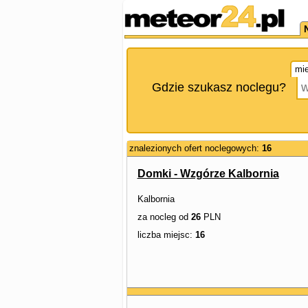
mie
Gdzie szukasz noclegu?
znalezionych ofert noclegowych:
16
Domki - Wzgórze Kalbornia
Kalbornia
za nocleg od
26
PLN
liczba miejsc:
16