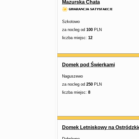
Mazurska Chata
Szkotowo
za nocleg od
100
PLN
liczba miejsc:
12
Domek pod Świerkami
Naguszewo
za nocleg od
250
PLN
liczba miejsc:
8
Domek Letniskowy na Ostródzki
Dąbrówno