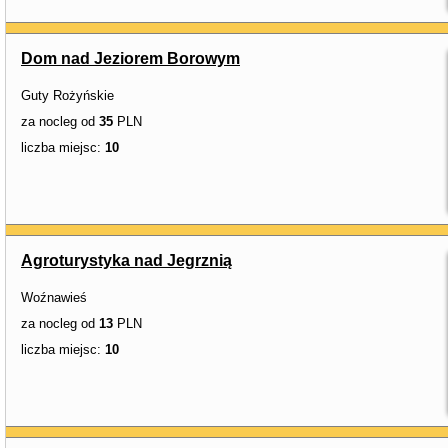
Dom nad Jeziorem Borowym
Guty Rożyńskie
za nocleg od
35
PLN
liczba miejsc:
10
Agroturystyka nad Jegrznią
Woźnawieś
za nocleg od
13
PLN
liczba miejsc:
10