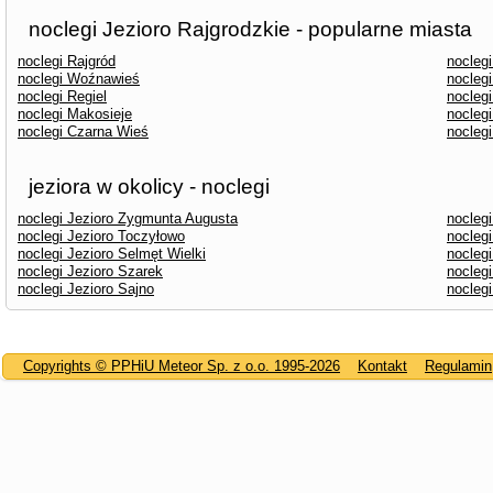
noclegi Jezioro Rajgrodzkie - popularne miasta
noclegi Rajgród
noclegi
noclegi Woźnawieś
nocleg
noclegi Regiel
nocleg
noclegi Makosieje
nocleg
noclegi Czarna Wieś
nocleg
jeziora w okolicy - noclegi
noclegi Jezioro Zygmunta Augusta
nocleg
noclegi Jezioro Toczyłowo
noclegi
noclegi Jezioro Selmęt Wielki
noclegi
noclegi Jezioro Szarek
noclegi
noclegi Jezioro Sajno
nocleg
Copyrights © PPHiU Meteor Sp. z o.o. 1995-2026
Kontakt
Regulamin