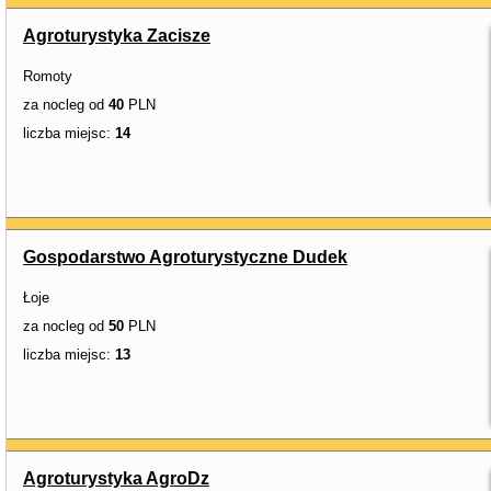
Agroturystyka Zacisze
Romoty
za nocleg od
40
PLN
liczba miejsc:
14
Gospodarstwo Agroturystyczne Dudek
Łoje
za nocleg od
50
PLN
liczba miejsc:
13
Agroturystyka AgroDz