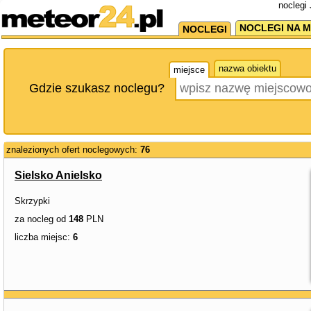
noclegi 
NOCLEGI NA M
NOCLEGI
nazwa obiektu
miejsce
Gdzie szukasz noclegu?
znalezionych ofert noclegowych:
76
Sielsko Anielsko
Skrzypki
za nocleg od
148
PLN
liczba miejsc:
6