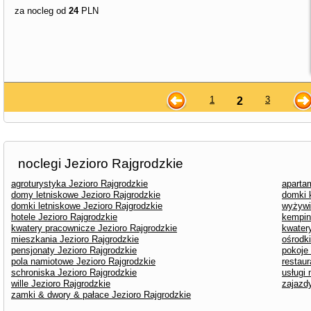
za nocleg od
24
PLN
1
3
2
noclegi Jezioro Rajgrodzkie
agroturystyka Jezioro Rajgrodzkie
aparta
domy letniskowe Jezioro Rajgrodzkie
domki 
domki letniskowe Jezioro Rajgrodzkie
wyżywi
hotele Jezioro Rajgrodzkie
kempin
kwatery pracownicze Jezioro Rajgrodzkie
kwater
mieszkania Jezioro Rajgrodzkie
ośrodk
pensjonaty Jezioro Rajgrodzkie
pokoje
pola namiotowe Jezioro Rajgrodzkie
restaur
schroniska Jezioro Rajgrodzkie
usługi
wille Jezioro Rajgrodzkie
zajazd
zamki & dwory & pałace Jezioro Rajgrodzkie