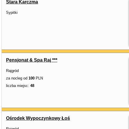
Stara Karczma
Sypitki
Pensjonat & Spa Raj ***
Rajgród
za nocleg od
100
PLN
liczba miejsc:
48
Ośrodek Wypoczynkowy Łoś
Rajgród