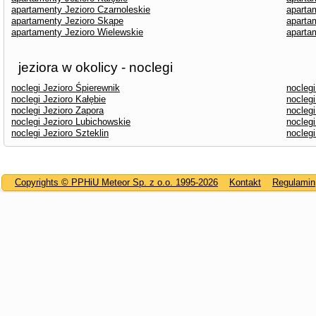
apartamenty Jezioro Czarnoleskie
aparta
apartamenty Jezioro Skąpe
aparta
apartamenty Jezioro Wielewskie
aparta
jeziora w okolicy - noclegi
noclegi Jezioro Śpierewnik
noclegi
noclegi Jezioro Kałębie
noclegi
noclegi Jezioro Zapora
noclegi
noclegi Jezioro Lubichowskie
nocleg
noclegi Jezioro Szteklin
noclegi
Copyrights © PPHiU Meteor Sp. z o.o. 1995-2026
Kontakt
Regulamin