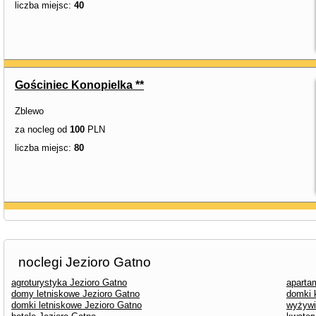
liczba miejsc:
40
Gościniec Konopielka **
Zblewo
za nocleg od
100
PLN
liczba miejsc:
80
noclegi Jezioro Gatno
agroturystyka Jezioro Gatno
aparta
domy letniskowe Jezioro Gatno
domki 
domki letniskowe Jezioro Gatno
wyżywi