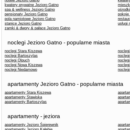
hotele Jezioro Gatno
kwater
kwatery prywatne Jezioro Gatno
mieszk
spa & wellness Jezioro Gatno
ośrodk
pensjonaty Jezioro Gatno
pokoje
pola namiotowe Jezioro Gatno
restaur
stanice Jezioro Gatno
usługi
zamki & dwory & pałace Jezioro Gatno
noclegi Jezioro Gatno - popularne miasta
noclegi Stara Kiszewa
nocleg
noclegi Bartoszylas
noclegi
noclegi Olpuch
nocleg
noclegi Nowa Kiszewa
nocleg
noclegi Niedamowo
nocleg
apartamenty Jezioro Gatno - popularne miasta
apartamenty Stara Kiszewa
aparta
apartamenty Stawiska
aparta
apartamenty Bartoszylas
aparta
apartamenty - jeziora
apartamenty Jezioro Śpierewnik
aparta
apartamenty Jezioro Kałębie
aparta