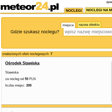
apa
NOCLEGI NA M
NOCLEGI
nazwa obiektu
miejsce
Gdzie szukasz noclegu?
znalezionych ofert noclegowych:
7
Ośrodek Stawiska
Stawiska
za nocleg od
55
PLN
liczba miejsc:
200