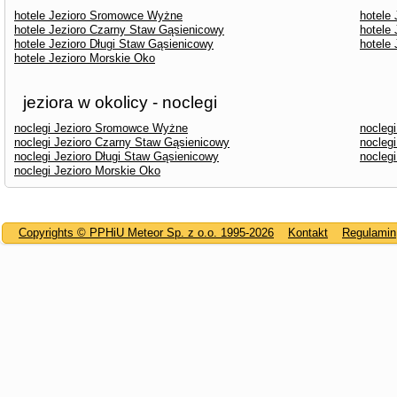
hotele Jezioro Sromowce Wyżne
hotele 
hotele Jezioro Czarny Staw Gąsienicowy
hotele
hotele Jezioro Długi Staw Gąsienicowy
hotele
hotele Jezioro Morskie Oko
jeziora w okolicy - noclegi
noclegi Jezioro Sromowce Wyżne
noclegi
noclegi Jezioro Czarny Staw Gąsienicowy
nocleg
noclegi Jezioro Długi Staw Gąsienicowy
nocleg
noclegi Jezioro Morskie Oko
Copyrights © PPHiU Meteor Sp. z o.o. 1995-2026
Kontakt
Regulamin