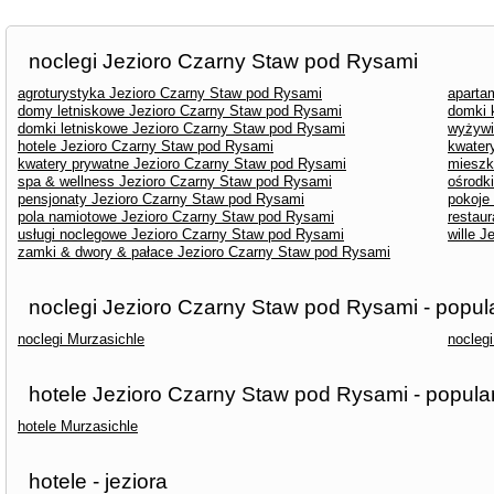
noclegi Jezioro Czarny Staw pod Rysami
agroturystyka Jezioro Czarny Staw pod Rysami
aparta
domy letniskowe Jezioro Czarny Staw pod Rysami
domki 
domki letniskowe Jezioro Czarny Staw pod Rysami
wyżywi
hotele Jezioro Czarny Staw pod Rysami
kwater
kwatery prywatne Jezioro Czarny Staw pod Rysami
mieszk
spa & wellness Jezioro Czarny Staw pod Rysami
ośrodk
pensjonaty Jezioro Czarny Staw pod Rysami
pokoje
pola namiotowe Jezioro Czarny Staw pod Rysami
restau
usługi noclegowe Jezioro Czarny Staw pod Rysami
wille 
zamki & dwory & pałace Jezioro Czarny Staw pod Rysami
noclegi Jezioro Czarny Staw pod Rysami - popul
noclegi Murzasichle
nocleg
hotele Jezioro Czarny Staw pod Rysami - popula
hotele Murzasichle
hotele - jeziora