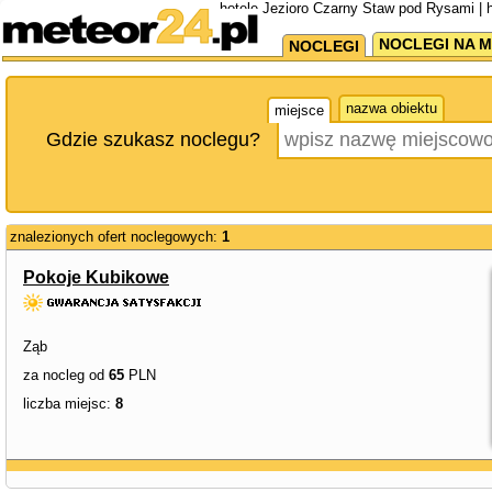
hotele Jezioro Czarny Staw pod Rysami | 
NOCLEGI NA M
NOCLEGI
nazwa obiektu
miejsce
Gdzie szukasz noclegu?
znalezionych ofert noclegowych:
1
Pokoje Kubikowe
Ząb
za nocleg od
65
PLN
liczba miejsc:
8