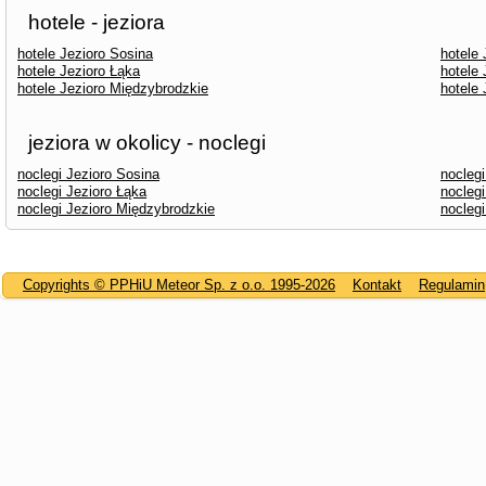
hotele - jeziora
hotele Jezioro Sosina
hotele
hotele Jezioro Łąka
hotele
hotele Jezioro Międzybrodzkie
hotele 
jeziora w okolicy - noclegi
noclegi Jezioro Sosina
nocleg
noclegi Jezioro Łąka
nocleg
noclegi Jezioro Międzybrodzkie
noclegi
Copyrights © PPHiU Meteor Sp. z o.o. 1995-2026
Kontakt
Regulamin