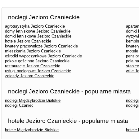
noclegi Jezioro Czanieckie
agroturystyka Jezioro Czanieckie
aparta
domy letniskowe Jezioro Czanieckie
domki 
domki letniskowe Jezioro Czanieckie
wyżywi
hotele Jezioro Czanieckie
kempin
kwatery pracownicze Jezioro Czanieckie
kwater
mieszkania Jezioro Czanieckie
motele
ośrodki wypoczynkowe Jezioro Czanieckie
pensjo
pokoje gościnne Jezioro Czanieckie
pola n
restauracje Jezioro Czanieckie
stanice
usługi noclegowe Jezioro Czanieckie
wille J
zajazdy Jezioro Czanieckie
noclegi Jezioro Czanieckie - popularne miasta
noclegi Międzybrodzie Bialskie
nocleg
noclegi Czaniec
noclegi
hotele Jezioro Czanieckie - popularne miasta
hotele Międzybrodzie Bialskie
hotele 