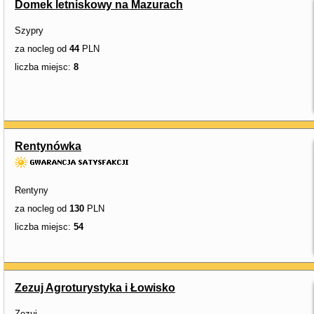
Domek letniskowy na Mazurach
Szypry
za nocleg od
44
PLN
liczba miejsc:
8
Rentynówka
Rentyny
za nocleg od
130
PLN
liczba miejsc:
54
Zezuj Agroturystyka i Łowisko
Zezuj