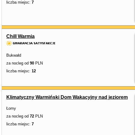
liczba miejsc:
7
Chill Warmia
Bukwałd
za nocleg od
90
PLN
liczba miejsc:
12
Klimatyczny Warmiński Dom Wakacyjny nad jeziorem
Łomy
za nocleg od
72
PLN
liczba miejsc:
7