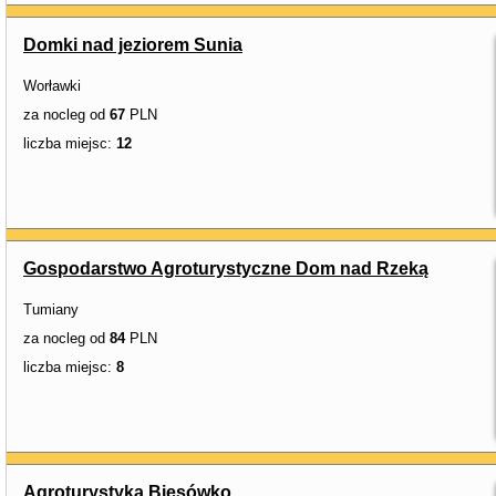
Domki nad jeziorem Sunia
Worławki
za nocleg od
67
PLN
liczba miejsc:
12
Gospodarstwo Agroturystyczne Dom nad Rzeką
Tumiany
za nocleg od
84
PLN
liczba miejsc:
8
Agroturystyka Biesówko