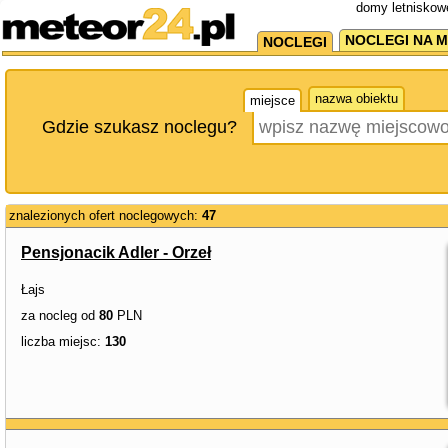
domy letniskowe
NOCLEGI NA M
NOCLEGI
nazwa obiektu
miejsce
Gdzie szukasz noclegu?
znalezionych ofert noclegowych:
47
Pensjonacik Adler - Orzeł
Łajs
za nocleg od
80
PLN
liczba miejsc:
130