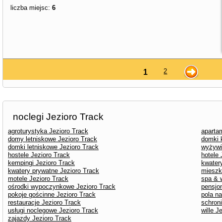
liczba miejsc:
6
2
1
noclegi Jezioro Track
agroturystyka Jezioro Track
aparta
domy letniskowe Jezioro Track
domki 
domki letniskowe Jezioro Track
wyżywi
hostele Jezioro Track
hotele 
kempingi Jezioro Track
kwater
kwatery prywatne Jezioro Track
mieszk
motele Jezioro Track
spa & 
ośrodki wypoczynkowe Jezioro Track
pensjo
pokoje gościnne Jezioro Track
pola n
restauracje Jezioro Track
schron
usługi noclegowe Jezioro Track
wille J
zajazdy Jezioro Track