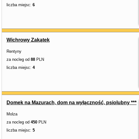
liczba miejsc:
6
Wichrowy Zakątek
Rentyny
za nocleg od
88
PLN
liczba miejsc:
4
Domek na Mazurach, dom na wyłączność, psiolubny ***
Molza
za nocleg od
450
PLN
liczba miejsc:
5