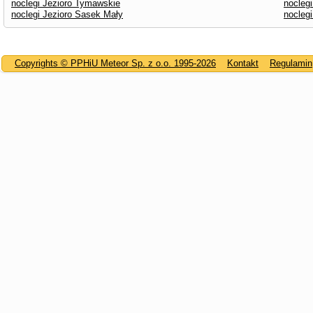
noclegi Jezioro Tymawskie
noclegi
noclegi Jezioro Sasek Mały
noclegi
Copyrights © PPHiU Meteor Sp. z o.o. 1995-2026
Kontakt
Regulamin