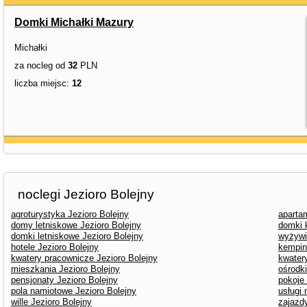
Domki Michałki Mazury
Michałki
za nocleg od
32
PLN
liczba miejsc:
12
noclegi Jezioro Bolejny
agroturystyka Jezioro Bolejny
aparta
domy letniskowe Jezioro Bolejny
domki 
domki letniskowe Jezioro Bolejny
wyżywi
hotele Jezioro Bolejny
kempin
kwatery pracownicze Jezioro Bolejny
kwater
mieszkania Jezioro Bolejny
ośrodk
pensjonaty Jezioro Bolejny
pokoje
pola namiotowe Jezioro Bolejny
usługi 
wille Jezioro Bolejny
zajazdy