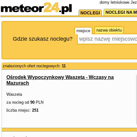
domy letniskowe Jezi
NOCLEGI NA M
NOCLEGI
nazwa obiektu
miejsce
Gdzie szukasz noclegu?
znalezionych ofert noclegowych:
11
Ośrodek Wypoczynkowy Waszeta - Wczasy na
Mazurach
Waszeta
za nocleg od
90
PLN
liczba miejsc:
251