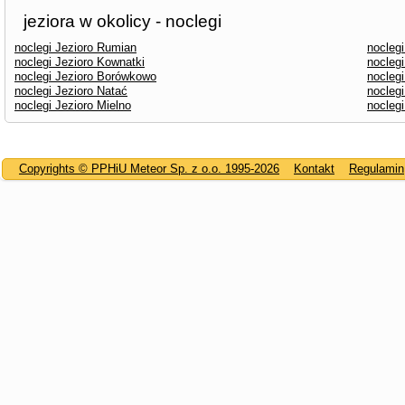
jeziora w okolicy - noclegi
noclegi Jezioro Rumian
nocleg
noclegi Jezioro Kownatki
nocleg
noclegi Jezioro Borówkowo
nocleg
noclegi Jezioro Natać
noclegi
noclegi Jezioro Mielno
nocleg
Copyrights © PPHiU Meteor Sp. z o.o. 1995-2026
Kontakt
Regulamin