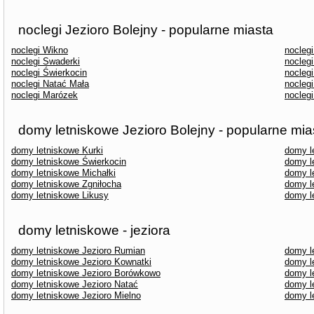
noclegi Jezioro Bolejny - popularne miasta
noclegi Wikno
noclegi
noclegi Swaderki
nocleg
noclegi Świerkocin
noclegi
noclegi Natać Mała
nocleg
noclegi Marózek
nocleg
domy letniskowe Jezioro Bolejny - popularne mia
domy letniskowe Kurki
domy l
domy letniskowe Świerkocin
domy l
domy letniskowe Michałki
domy l
domy letniskowe Zgniłocha
domy l
domy letniskowe Likusy
domy l
domy letniskowe - jeziora
domy letniskowe Jezioro Rumian
domy l
domy letniskowe Jezioro Kownatki
domy l
domy letniskowe Jezioro Borówkowo
domy l
domy letniskowe Jezioro Natać
domy l
domy letniskowe Jezioro Mielno
domy l