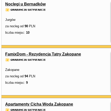
Noclegi u Bernadków
Jurgów
za nocleg od
90
PLN
liczba miejsc:
10
FamixDom - Rezydencja Tatry Zakopane
Zakopane
za nocleg od
94
PLN
liczba miejsc:
9
Apartamenty Cicha Woda Zakopane