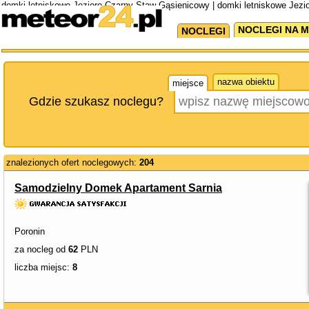
domki letniskowe Jezioro Czarny Staw Gąsienicowy | domki letniskowe Jezi
Gąsienicowy
NOCLEGI NA M
NOCLEGI
nazwa obiektu
miejsce
Gdzie szukasz noclegu?
znalezionych ofert noclegowych:
204
Samodzielny Domek Apartament Sarnia
Poronin
za nocleg od
62
PLN
liczba miejsc:
8