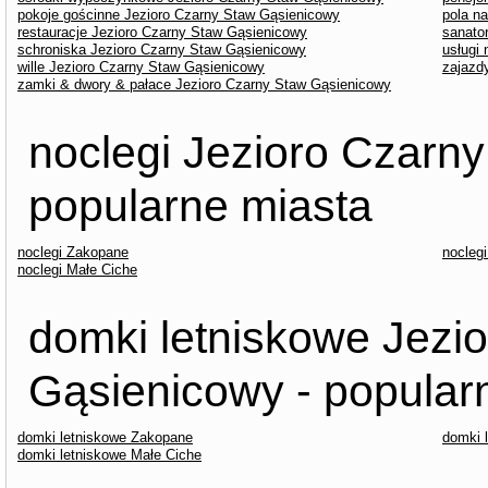
pokoje gościnne Jezioro Czarny Staw Gąsienicowy
pola n
restauracje Jezioro Czarny Staw Gąsienicowy
sanato
schroniska Jezioro Czarny Staw Gąsienicowy
usługi
wille Jezioro Czarny Staw Gąsienicowy
zajazd
zamki & dwory & pałace Jezioro Czarny Staw Gąsienicowy
noclegi Jezioro Czarn
popularne miasta
noclegi Zakopane
nocleg
noclegi Małe Ciche
domki letniskowe Jezi
Gąsienicowy - popular
domki letniskowe Zakopane
domki 
domki letniskowe Małe Ciche