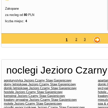
Zakopane
za nocleg od
80
PLN
liczba miejsc:
4
2
3
1
noclegi Jezioro Czarn
agroturystyka Jezioro Czarny Staw Gąsienicowy
aparta
domy letniskowe Jezioro Czarny Staw Gąsienicowy
domki 
domki letniskowe Jezioro Czarny Staw Gąsienicowy
wyżywi
hostele Jezioro Czarny Staw Gąsienicowy
hotele
kempingi Jezioro Czarny Staw Gąsienicowy
kwater
kwatery prywatne Jezioro Czarny Staw Gąsienicowy
mieszk
motele Jezioro Czarny Staw Gąsienicowy
spa & 
ośrodki wypoczynkowe Jezioro Czarny Staw Gąsienicowy
pensjo