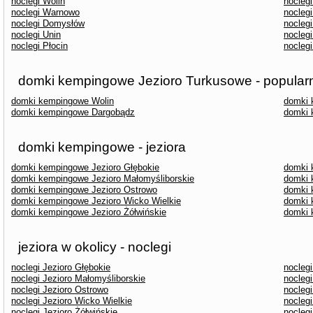
noclegi Wolin
nocleg
noclegi Warnowo
nocleg
noclegi Domysłów
nocleg
noclegi Unin
nocleg
noclegi Płocin
noclegi
domki kempingowe Jezioro Turkusowe - popular
domki kempingowe Wolin
domki 
domki kempingowe Dargobądz
domki 
domki kempingowe - jeziora
domki kempingowe Jezioro Głębokie
domki 
domki kempingowe Jezioro Małomyśliborskie
domki 
domki kempingowe Jezioro Ostrowo
domki 
domki kempingowe Jezioro Wicko Wielkie
domki 
domki kempingowe Jezioro Żółwińskie
domki 
jeziora w okolicy - noclegi
noclegi Jezioro Głębokie
noclegi
noclegi Jezioro Małomyśliborskie
noclegi
noclegi Jezioro Ostrowo
noclegi
noclegi Jezioro Wicko Wielkie
noclegi
noclegi Jezioro Żółwińskie
noclegi