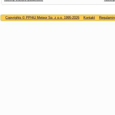
Copyrights © PPHiU Meteor Sp. z o.o. 1995-2026
Kontakt
Regulamin