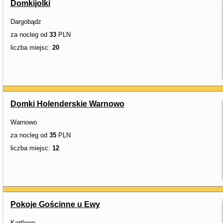
Domkijolki
Dargobądz
za nocleg od
33
PLN
liczba miejsc:
20
Domki Holenderskie Warnowo
Warnowo
za nocleg od
35
PLN
liczba miejsc:
12
Pokoje Gościnne u Ewy
Kartlewo