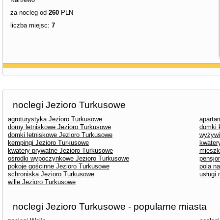
za nocleg od
260
PLN
liczba miejsc:
7
noclegi Jezioro Turkusowe
agroturystyka Jezioro Turkusowe
aparta
domy letniskowe Jezioro Turkusowe
domki 
domki letniskowe Jezioro Turkusowe
wyżywi
kempingi Jezioro Turkusowe
kwater
kwatery prywatne Jezioro Turkusowe
mieszk
ośrodki wypoczynkowe Jezioro Turkusowe
pensjo
pokoje gościnne Jezioro Turkusowe
pola n
schroniska Jezioro Turkusowe
usługi
wille Jezioro Turkusowe
noclegi Jezioro Turkusowe - popularne miasta