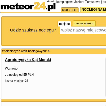
domki kempingowe Jezioro Turkusowe | d
NOCLEGI NA M
NOCLEGI
nazwa obiektu
miejsce
Gdzie szukasz noclegu?
znalezionych ofert noclegowych:
4
Agroturystyka Kąt Morski
Warnowo
za nocleg od
55
PLN
liczba miejsc:
24