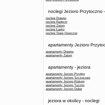
noclegi Jezioro Przytoczno 
noclegi Drawno
noclegi Radęcin
noclegi Zatom
noclegi Łasko
noclegi Stare Osieczno
apartamenty Jezioro Przyto
apartamenty Drawno
apartamenty Zatom
apartamenty - jeziora
apartamenty Jezioro Przyłęg
apartamenty Jezioro Szczuczarz
apartamenty Jezioro Klukom
apartamenty Jezioro Tuczno
apartamenty Jezioro Dubie
jeziora w okolicy - noclegi