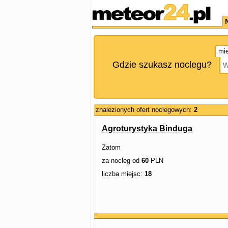
mie
Gdzie szukasz noclegu?
znalezionych ofert noclegowych:
2
Agroturystyka Binduga
Zatom
za nocleg od
60
PLN
liczba miejsc:
18