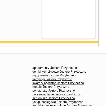
apartamenty Jezioro Przytoczno
domki kempingowe Jezioro Przytoczno
wyżywienie Jezioro Przytoczno
kempingi Jezioro Przytoczno
kwatery prywatne Jezioro Przytoczno
motele Jezioro Przytoczno
pensjonaty Jezioro Przytoczno
pola namiotowe Jezioro Przytoczno
schroniska Jezioro Przytoczno
usługi noclegowe Jezioro Przytoczno
zamki & dwory & pałace Jezioro Przytoczno