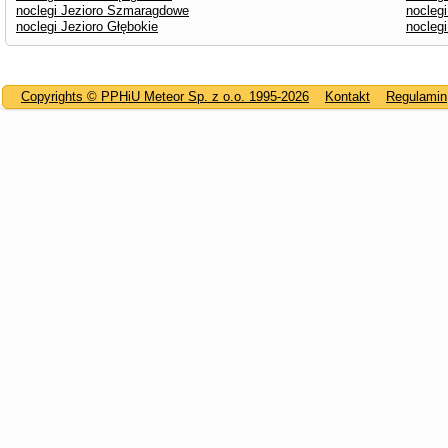
noclegi Jezioro Szmaragdowe
noclegi
noclegi Jezioro Głębokie
noclegi
Copyrights © PPHiU Meteor Sp. z o.o. 1995-2026
Kontakt
Regulamin