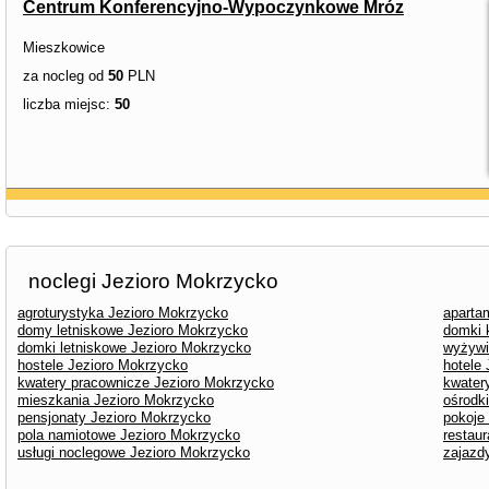
Centrum Konferencyjno-Wypoczynkowe Mróz
Mieszkowice
za nocleg od
50
PLN
liczba miejsc:
50
noclegi Jezioro Mokrzycko
agroturystyka Jezioro Mokrzycko
aparta
domy letniskowe Jezioro Mokrzycko
domki 
domki letniskowe Jezioro Mokrzycko
wyżywi
hostele Jezioro Mokrzycko
hotele
kwatery pracownicze Jezioro Mokrzycko
kwater
mieszkania Jezioro Mokrzycko
ośrodk
pensjonaty Jezioro Mokrzycko
pokoje
pola namiotowe Jezioro Mokrzycko
restau
usługi noclegowe Jezioro Mokrzycko
zajazd