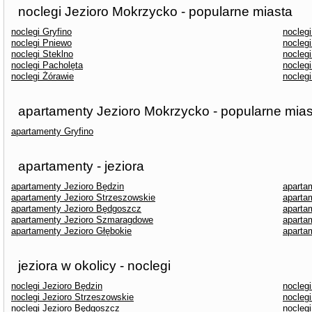
noclegi Jezioro Mokrzycko - popularne miasta
noclegi Gryfino
nocleg
noclegi Pniewo
noclegi
noclegi Steklno
nocleg
noclegi Pacholęta
nocleg
noclegi Żórawie
nocleg
apartamenty Jezioro Mokrzycko - popularne mias
apartamenty Gryfino
apartamenty - jeziora
apartamenty Jezioro Będzin
aparta
apartamenty Jezioro Strzeszowskie
aparta
apartamenty Jezioro Będgoszcz
aparta
apartamenty Jezioro Szmaragdowe
aparta
apartamenty Jezioro Głębokie
aparta
jeziora w okolicy - noclegi
noclegi Jezioro Będzin
nocleg
noclegi Jezioro Strzeszowskie
noclegi
noclegi Jezioro Będgoszcz
noclegi