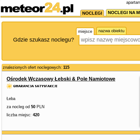
apartam
NOCLEGI NA M
NOCLEGI
nazwa obiektu
miejsce
Gdzie szukasz noclegu?
znalezionych ofert noclegowych:
115
Ośrodek Wczasowy Łebski & Pole Namiotowe
Łeba
za nocleg od
50
PLN
liczba miejsc:
420