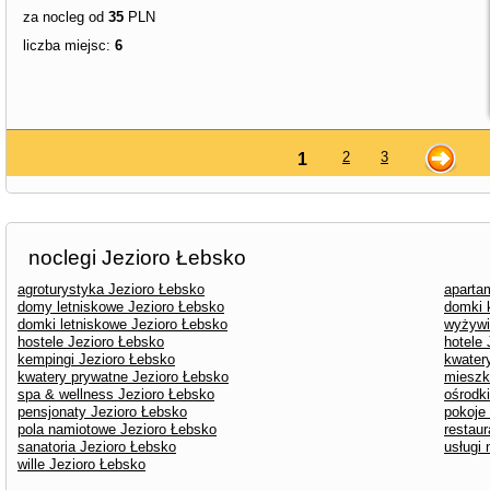
za nocleg od
35
PLN
liczba miejsc:
6
2
3
1
noclegi Jezioro Łebsko
agroturystyka Jezioro Łebsko
aparta
domy letniskowe Jezioro Łebsko
domki 
domki letniskowe Jezioro Łebsko
wyżywi
hostele Jezioro Łebsko
hotele
kempingi Jezioro Łebsko
kwater
kwatery prywatne Jezioro Łebsko
mieszk
spa & wellness Jezioro Łebsko
ośrodk
pensjonaty Jezioro Łebsko
pokoje
pola namiotowe Jezioro Łebsko
restaur
sanatoria Jezioro Łebsko
usługi
wille Jezioro Łebsko