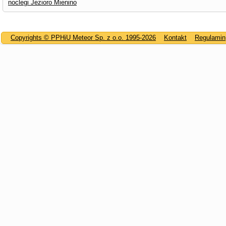
noclegi Jezioro Mienino
Copyrights © PPHiU Meteor Sp. z o.o. 1995-2026
Kontakt
Regulamin