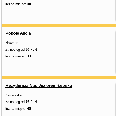
liczba miejsc:
40
Pokoje Alicja
Nowęcin
za nocleg od
60
PLN
liczba miejsc:
33
Rezydencja Nad Jeziorem Łebsko
Żarnowska
za nocleg od
75
PLN
liczba miejsc:
49