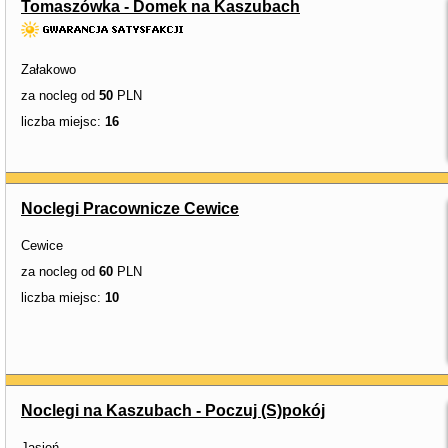
Tomaszówka - Domek na Kaszubach
Załakowo
za nocleg od
50
PLN
liczba miejsc:
16
Noclegi Pracownicze Cewice
Cewice
za nocleg od
60
PLN
liczba miejsc:
10
Noclegi na Kaszubach - Poczuj (S)pokój
Jasień