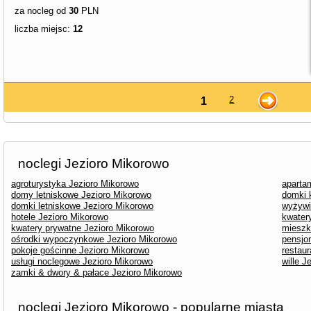
za nocleg od
30
PLN
liczba miejsc:
12
2
1
noclegi Jezioro Mikorowo
agroturystyka Jezioro Mikorowo
aparta
domy letniskowe Jezioro Mikorowo
domki 
domki letniskowe Jezioro Mikorowo
wyżywi
hotele Jezioro Mikorowo
kwater
kwatery prywatne Jezioro Mikorowo
mieszk
ośrodki wypoczynkowe Jezioro Mikorowo
pensjo
pokoje gościnne Jezioro Mikorowo
restau
usługi noclegowe Jezioro Mikorowo
wille J
zamki & dwory & pałace Jezioro Mikorowo
noclegi Jezioro Mikorowo - popularne miasta