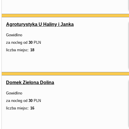
Agroturystyka U Haliny i Janka
Gowidlino
za nocleg od
30
PLN
liczba miejsc:
18
Domek Zielona Dolina
Gowidlino
za nocleg od
30
PLN
liczba miejsc:
16