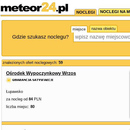
NOCLEGI NA M
NOCLEGI
nazwa obiektu
miejsce
Gdzie szukasz noclegu?
znalezionych ofert noclegowych:
59
Ośrodek Wypoczynkowy Wrzos
Łupawsko
za nocleg od
84
PLN
liczba miejsc:
80