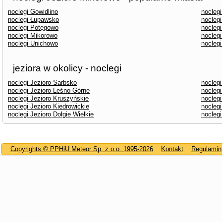
noclegi Gowidlino
nocleg
noclegi Łupawsko
noclegi
noclegi Potęgowo
nocleg
noclegi Mikorowo
noclegi
noclegi Unichowo
noclegi
jeziora w okolicy - noclegi
noclegi Jezioro Sarbsko
nocleg
noclegi Jezioro Leśno Górne
noclegi
noclegi Jezioro Kruszyńskie
nocleg
noclegi Jezioro Kiedrowickie
nocleg
noclegi Jezioro Dołgie Wielkie
noclegi
Copyrights © PPHiU Meteor Sp. z o.o. 1995-2026
Kontakt
Regulamin