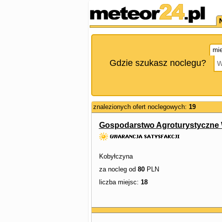
mie
Gdzie szukasz noclegu?
znalezionych ofert noclegowych:
19
Gospodarstwo Agroturystyczne 
Kobyłczyna
za nocleg od
80
PLN
liczba miejsc:
18