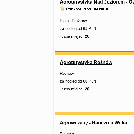
Agroturystyka Nad Jeziorem - O
Piaski-Drużków
za nocleg od
65
PLN
liczba miejsc:
26
Agroturystyka Rożnów
Rożnów
za nocleg od
60
PLN
liczba miejsc:
20
Agrowczasy - Ranczo u Witka
Rożnów