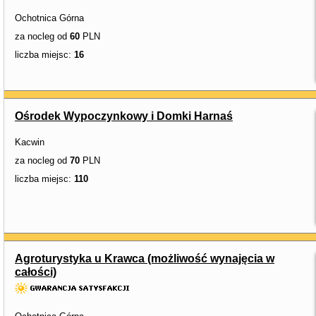
Ochotnica Górna
za nocleg od
60
PLN
liczba miejsc:
16
Ośrodek Wypoczynkowy i Domki Harnaś
Kacwin
za nocleg od
70
PLN
liczba miejsc:
110
Agroturystyka u Krawca (możliwość wynajęcia w
całości)