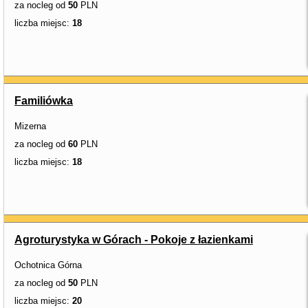
za nocleg od
50
PLN
liczba miejsc:
18
Familiówka
Mizerna
za nocleg od
60
PLN
liczba miejsc:
18
Agroturystyka w Górach - Pokoje z łazienkami
Ochotnica Górna
za nocleg od
50
PLN
liczba miejsc:
20