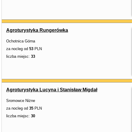
Agroturystyka Rungerówka
Ochotnica Górna
za nocleg od
53
PLN
liczba miejsc:
33
Agroturystyka Lucyna i Stanisław Migdał
Sromowce Niżne
za nocleg od
35
PLN
liczba miejsc:
30