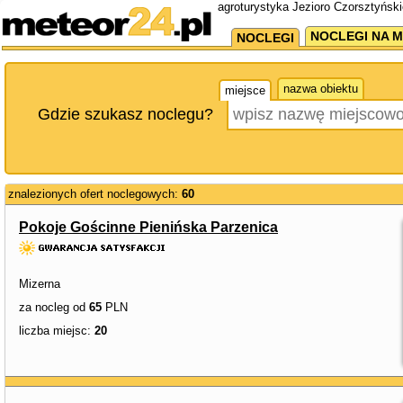
agroturystyka Jezioro Czorsztyński
NOCLEGI NA M
NOCLEGI
nazwa obiektu
miejsce
Gdzie szukasz noclegu?
znalezionych ofert noclegowych:
60
Pokoje Gościnne Pienińska Parzenica
Mizerna
za nocleg od
65
PLN
liczba miejsc:
20