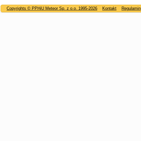
Copyrights © PPHiU Meteor Sp. z o.o. 1995-2026
Kontakt
Regulamin