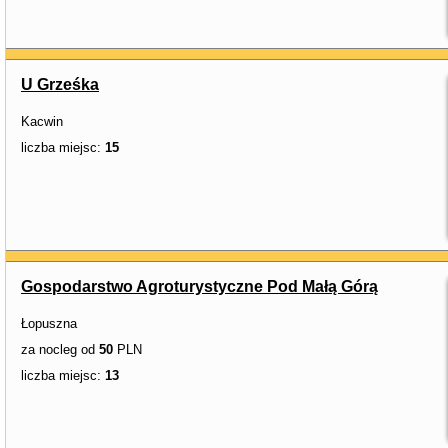
U Grześka
Kacwin
liczba miejsc:
15
Gospodarstwo Agroturystyczne Pod Małą Górą
Łopuszna
za nocleg od
50
PLN
liczba miejsc:
13