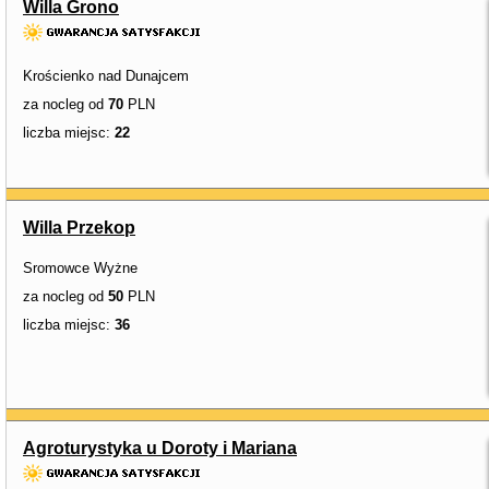
Willa Grono
Krościenko nad Dunajcem
za nocleg od
70
PLN
liczba miejsc:
22
Willa Przekop
Sromowce Wyżne
za nocleg od
50
PLN
liczba miejsc:
36
Agroturystyka u Doroty i Mariana