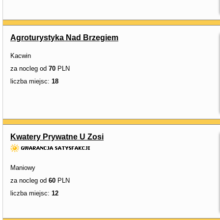
Agroturystyka Nad Brzegiem
Kacwin
za nocleg od
70
PLN
liczba miejsc:
18
Kwatery Prywatne U Zosi
Maniowy
za nocleg od
60
PLN
liczba miejsc:
12