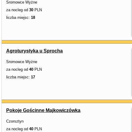
Sromowce Wyżne
za nocleg od
30
PLN
liczba miejsc:
18
Agroturystyka u Sprocha
Sromowce Wyżne
za nocleg od
40
PLN
liczba miejsc:
17
Pokoje Gościnne Majkowiczówka
Czorsztyn
za nocleg od
40
PLN