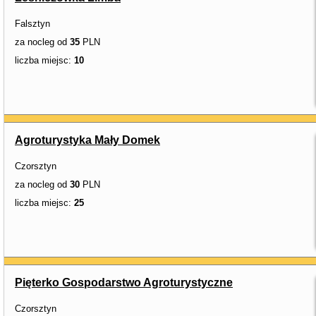
Falsztyn
za nocleg od
35
PLN
liczba miejsc:
10
Agroturystyka Mały Domek
Czorsztyn
za nocleg od
30
PLN
liczba miejsc:
25
Pięterko Gospodarstwo Agroturystyczne
Czorsztyn