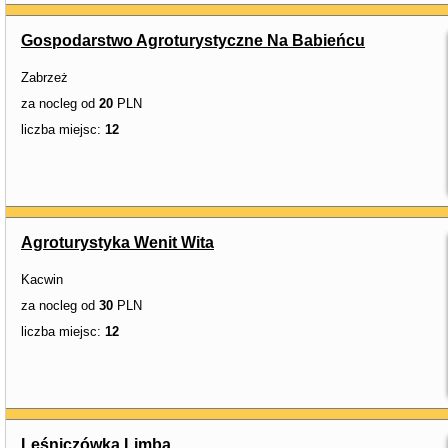
Gospodarstwo Agroturystyczne Na Babieńcu
Zabrzeż
za nocleg od
20
PLN
liczba miejsc:
12
Agroturystyka Wenit Wita
Kacwin
za nocleg od
30
PLN
liczba miejsc:
12
Leśniczówka Limba