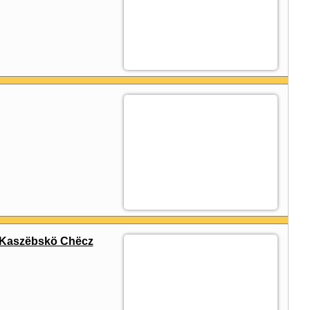
 Kaszëbskö Chëcz