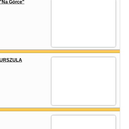
"Na Górce"
e URSZULA