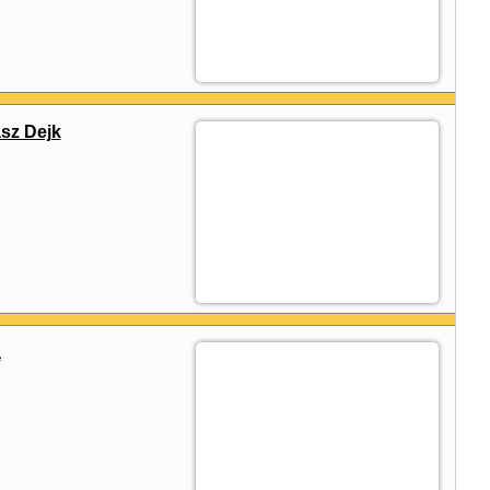
sz Dejk
a