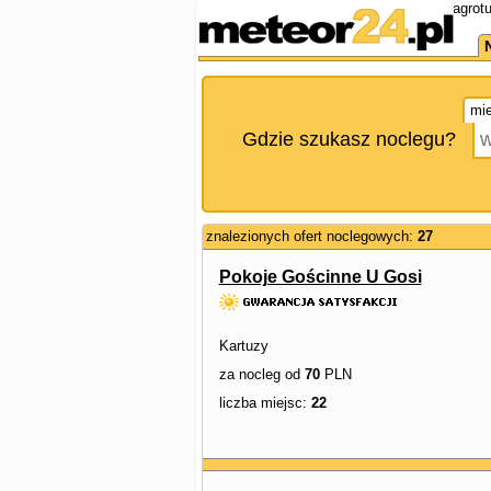
agrot
mie
Gdzie szukasz noclegu?
znalezionych ofert noclegowych:
27
Pokoje Gościnne U Gosi
Kartuzy
za nocleg od
70
PLN
liczba miejsc:
22