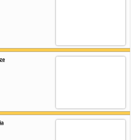
ze
ia