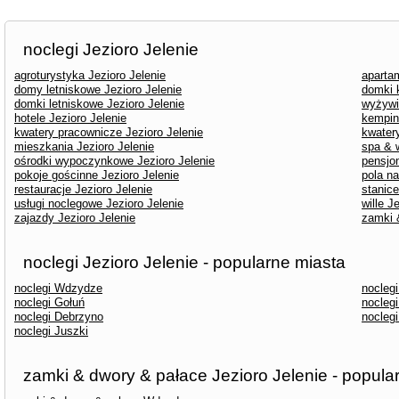
noclegi Jezioro Jelenie
agroturystyka Jezioro Jelenie
aparta
domy letniskowe Jezioro Jelenie
domki 
domki letniskowe Jezioro Jelenie
wyżywi
hotele Jezioro Jelenie
kemping
kwatery pracownicze Jezioro Jelenie
kwatery
mieszkania Jezioro Jelenie
spa & w
ośrodki wypoczynkowe Jezioro Jelenie
pensjon
pokoje gościnne Jezioro Jelenie
pola n
restauracje Jezioro Jelenie
stanice
usługi noclegowe Jezioro Jelenie
wille J
zajazdy Jezioro Jelenie
zamki 
noclegi Jezioro Jelenie - popularne miasta
noclegi Wdzydze
nocleg
noclegi Gołuń
noclegi
noclegi Debrzyno
noclegi
noclegi Juszki
zamki & dwory & pałace Jezioro Jelenie - popula