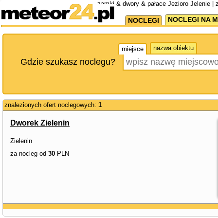
zamki & dwory & pałace Jezioro Jelenie | 
NOCLEGI NA M
NOCLEGI
nazwa obiektu
miejsce
Gdzie szukasz noclegu?
znalezionych ofert noclegowych:
1
Dworek Zielenin
Zielenin
za nocleg od
30
PLN