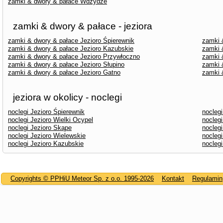
zamki & dwory & pałace Wdzydze
zamki & dwory & pałace - jeziora
zamki & dwory & pałace Jezioro Śpierewnik
zamki 
zamki & dwory & pałace Jezioro Kazubskie
zamki 
zamki & dwory & pałace Jezioro Przywłoczno
zamki 
zamki & dwory & pałace Jezioro Słupino
zamki 
zamki & dwory & pałace Jezioro Gatno
zamki 
jeziora w okolicy - noclegi
noclegi Jezioro Śpierewnik
nocleg
noclegi Jezioro Wielki Ocypel
noclegi
noclegi Jezioro Skąpe
noclegi
noclegi Jezioro Wielewskie
nocleg
noclegi Jezioro Kazubskie
nocleg
Copyrights © PPHiU Meteor Sp. z o.o. 1995-2026
Kontakt
Regulamin