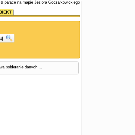
 & pałace na mapie Jeziora Goczałkowickiego
BIEKT
aj
rwa pobieranie danych ...