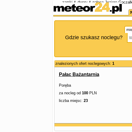
zamki & dwory & pałace Jezioro Goczałk
mie
Gdzie szukasz noclegu?
znalezionych ofert noclegowych:
1
Pałac Bażantarnia
Poręba
za nocleg od
100
PLN
liczba miejsc:
23