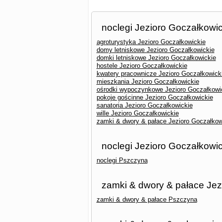
noclegi Jezioro Goczałkowic
agroturystyka Jezioro Goczałkowickie
domy letniskowe Jezioro Goczałkowickie
domki letniskowe Jezioro Goczałkowickie
hostele Jezioro Goczałkowickie
kwatery pracownicze Jezioro Goczałkowick
mieszkania Jezioro Goczałkowickie
ośrodki wypoczynkowe Jezioro Goczałkowi
pokoje gościnne Jezioro Goczałkowickie
sanatoria Jezioro Goczałkowickie
wille Jezioro Goczałkowickie
zamki & dwory & pałace Jezioro Goczałkow
noclegi Jezioro Goczałkowic
noclegi Pszczyna
zamki & dwory & pałace Jez
zamki & dwory & pałace Pszczyna