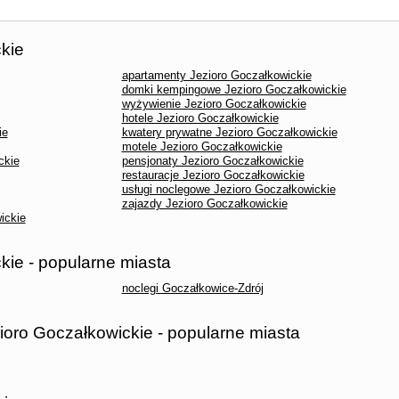
kie
apartamenty Jezioro Goczałkowickie
domki kempingowe Jezioro Goczałkowickie
wyżywienie Jezioro Goczałkowickie
hotele Jezioro Goczałkowickie
ie
kwatery prywatne Jezioro Goczałkowickie
motele Jezioro Goczałkowickie
ckie
pensjonaty Jezioro Goczałkowickie
restauracje Jezioro Goczałkowickie
usługi noclegowe Jezioro Goczałkowickie
zajazdy Jezioro Goczałkowickie
ickie
kie - popularne miasta
noclegi Goczałkowice-Zdrój
ioro Goczałkowickie - popularne miasta