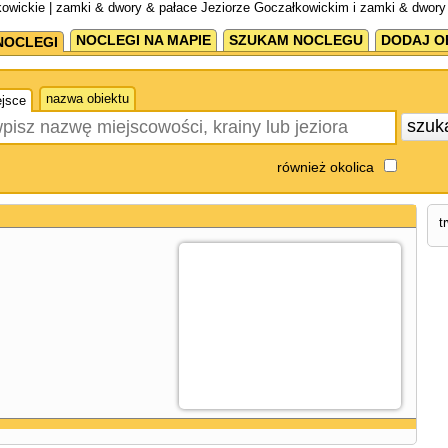
owickie | zamki & dwory & pałace Jeziorze Goczałkowickim i zamki & dwory
NOCLEGI NA MAPIE
SZUKAM NOCLEGU
DODAJ O
NOCLEGI
nazwa obiektu
jsce
szuk
również okolica
t