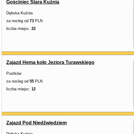
Gościniec Stara Kuźnia
Dębska Kuźnia
za nocleg od
73
PLN
liczba miejsc:
22
Zajazd Hema koło Jeziora Turawskiego
Pustków
za nocleg od
55
PLN
liczba miejsc:
12
Zajazd Pod Niedźwiedziem
Dębska Kuźnia