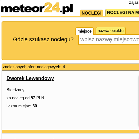
zajaz
NOCLEGI NA M
NOCLEGI
nazwa obiektu
miejsce
Gdzie szukasz noclegu?
znalezionych ofert noclegowych:
4
Dworek Lewendowy
Bierdzany
za nocleg od
57
PLN
liczba miejsc:
30