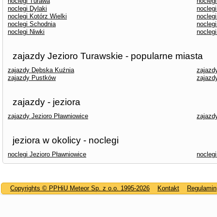
noclegi Turawa
nocleg
noclegi Dylaki
nocleg
noclegi Kotórz Wielki
nocleg
noclegi Schodnia
nocleg
noclegi Niwki
nocleg
zajazdy Jezioro Turawskie - popularne miasta
zajazdy Dębska Kuźnia
zajazd
zajazdy Pustków
zajazd
zajazdy - jeziora
zajazdy Jezioro Pławniowice
zajazd
jeziora w okolicy - noclegi
noclegi Jezioro Pławniowice
noclegi
Copyrights © PPHiU Meteor Sp. z o.o. 1995-2026
Kontakt
Regulamin