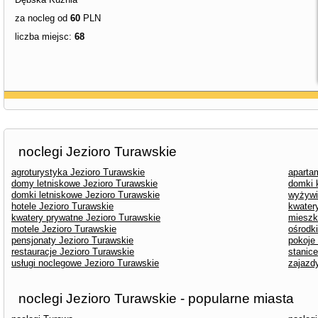
za nocleg od
60
PLN
liczba miejsc:
68
noclegi Jezioro Turawskie
agroturystyka Jezioro Turawskie
aparta
domy letniskowe Jezioro Turawskie
domki 
domki letniskowe Jezioro Turawskie
wyżywi
hotele Jezioro Turawskie
kwater
kwatery prywatne Jezioro Turawskie
mieszk
motele Jezioro Turawskie
ośrodk
pensjonaty Jezioro Turawskie
pokoje
restauracje Jezioro Turawskie
stanic
usługi noclegowe Jezioro Turawskie
zajazd
noclegi Jezioro Turawskie - popularne miasta