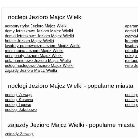
noclegi Jezioro Majcz Wielki
agroturystyka Jezioro Majcz Wielki
aparta
domy letniskowe Jezioro Majcz Wielki
domki 
domki letniskowe Jezioro Majcz Wielki
wyżywi
hotele Jezioro Majcz Wielki
kempin
kwatery pracownicze Jezioro Majcz Wielki
kwater
mieszkania Jezioro Majcz Wielki
ośrodk
pensjonaty Jezioro Majcz Wielki
pokoje
pola namiotowe Jezioro Majcz Wielki
restaur
usługi noclegowe Jezioro Majcz Wielki
wille J
zajazdy Jezioro Majcz Wielki
noclegi Jezioro Majcz Wielki - popularne miasta
noclegi Zełwągi
nocleg
noclegi Kosewo
noclegi
noclegi Lipowo
nocleg
noclegi Jakubowo
zajazdy Jezioro Majcz Wielki - popularne miasta
zajazdy Zełwągi