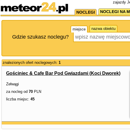
zajazdy J
NOCLEGI NA M
NOCLEGI
nazwa obiektu
miejsce
Gdzie szukasz noclegu?
znalezionych ofert noclegowych:
1
Gościniec & Cafe Bar Pod Gwiazdami (Koci Dworek)
Zełwągi
za nocleg od
70
PLN
liczba miejsc:
45