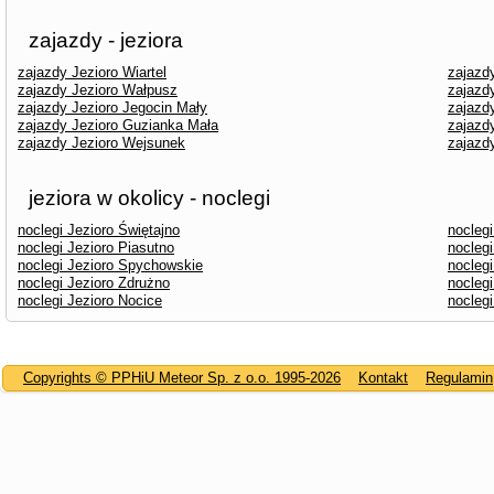
zajazdy - jeziora
zajazdy Jezioro Wiartel
zajazd
zajazdy Jezioro Wałpusz
zajazdy
zajazdy Jezioro Jegocin Mały
zajazd
zajazdy Jezioro Guzianka Mała
zajazd
zajazdy Jezioro Wejsunek
zajazd
jeziora w okolicy - noclegi
noclegi Jezioro Świętajno
noclegi
noclegi Jezioro Piasutno
nocleg
noclegi Jezioro Spychowskie
noclegi
noclegi Jezioro Zdrużno
nocleg
noclegi Jezioro Nocice
nocleg
Copyrights © PPHiU Meteor Sp. z o.o. 1995-2026
Kontakt
Regulamin