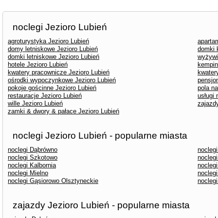
noclegi Jezioro Lubień
agroturystyka Jezioro Lubień
aparta
domy letniskowe Jezioro Lubień
domki 
domki letniskowe Jezioro Lubień
wyżywi
hotele Jezioro Lubień
kempin
kwatery pracownicze Jezioro Lubień
kwater
ośrodki wypoczynkowe Jezioro Lubień
pensjo
pokoje gościnne Jezioro Lubień
pola n
restauracje Jezioro Lubień
usługi
wille Jezioro Lubień
zajazd
zamki & dwory & pałace Jezioro Lubień
noclegi Jezioro Lubień - popularne miasta
noclegi Dąbrówno
nocleg
noclegi Szkotowo
noclegi
noclegi Kalbornia
noclegi
noclegi Mielno
nocleg
noclegi Gąsiorowo Olsztyneckie
nocleg
zajazdy Jezioro Lubień - popularne miasta