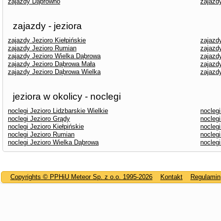
zajazdy Dąbrówno
zajazd
zajazdy - jeziora
zajazdy Jezioro Kiełpińskie
zajazd
zajazdy Jezioro Rumian
zajazd
zajazdy Jezioro Wielka Dąbrowa
zajazd
zajazdy Jezioro Dąbrowa Mała
zajazd
zajazdy Jezioro Dąbrowa Wielka
zajazd
jeziora w okolicy - noclegi
noclegi Jezioro Lidzbarskie Wielkie
noclegi
noclegi Jezioro Grądy
noclegi
noclegi Jezioro Kiełpińskie
noclegi
noclegi Jezioro Rumian
noclegi
noclegi Jezioro Wielka Dąbrowa
noclegi
Copyrights © PPHiU Meteor Sp. z o.o. 1995-2026
Kontakt
Regulamin