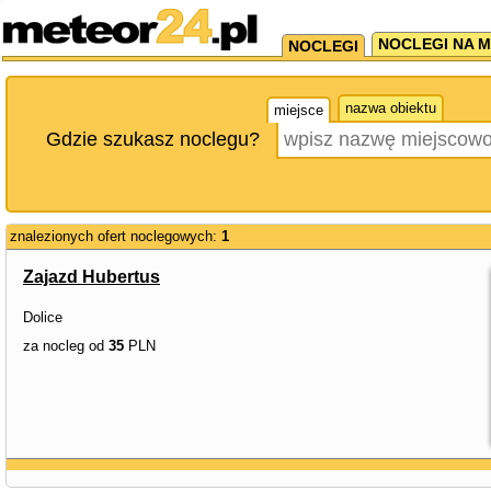
NOCLEGI NA M
NOCLEGI
nazwa obiektu
miejsce
Gdzie szukasz noclegu?
znalezionych ofert noclegowych:
1
Zajazd Hubertus
Dolice
za nocleg od
35
PLN