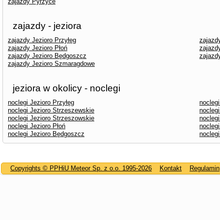
zajazdy Pyrzyce
zajazdy - jeziora
zajazdy Jezioro Przyłęg
zajazd
zajazdy Jezioro Płoń
zajazd
zajazdy Jezioro Będgoszcz
zajazd
zajazdy Jezioro Szmaragdowe
jeziora w okolicy - noclegi
noclegi Jezioro Przyłęg
noclegi
noclegi Jezioro Strzeszewskie
noclegi
noclegi Jezioro Strzeszowskie
nocleg
noclegi Jezioro Płoń
noclegi
noclegi Jezioro Będgoszcz
noclegi
Copyrights © PPHiU Meteor Sp. z o.o. 1995-2026
Kontakt
Regulamin