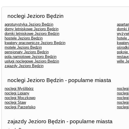
noclegi Jezioro Będzin
agroturystyka Jezioro Będzin
aparta
domy letniskowe Jezioro Będzin
domki 
domki letniskowe Jezioro Będzin
wyżywi
hostele Jezioro Będzin
hotele 
kwatery pracownicze Jezioro Będzin
kwater
motele Jezioro Będzin
ośrodk
pensjonaty Jezioro Będzin
pokoje
pola namiotowe Jezioro Będzin
restaur
usługi noclegowe Jezioro Będzin
wille J
zajazdy Jezioro Będzin
noclegi Jezioro Będzin - popularne miasta
noclegi Myślibórz
nocleg
noclegi Lipiany
nocleg
noclegi Moczkowo
noclegi
noclegi Staw
noclegi
noclegi Parzeńsko
noclegi
zajazdy Jezioro Będzin - popularne miasta