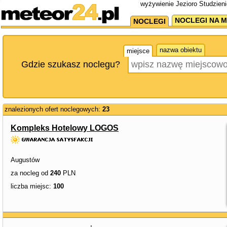
wyżywienie Jezioro Studzien
NOCLEGI NA M
NOCLEGI
nazwa obiektu
miejsce
Gdzie szukasz noclegu?
znalezionych ofert noclegowych:
23
Kompleks Hotelowy LOGOS
Augustów
za nocleg od
240
PLN
liczba miejsc:
100