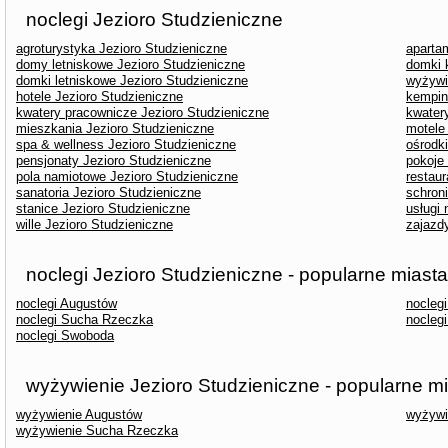
noclegi Jezioro Studzieniczne
agroturystyka Jezioro Studzieniczne
aparta
domy letniskowe Jezioro Studzieniczne
domki 
domki letniskowe Jezioro Studzieniczne
wyżywi
hotele Jezioro Studzieniczne
kempin
kwatery pracownicze Jezioro Studzieniczne
kwater
mieszkania Jezioro Studzieniczne
motele
spa & wellness Jezioro Studzieniczne
ośrodk
pensjonaty Jezioro Studzieniczne
pokoje
pola namiotowe Jezioro Studzieniczne
restaur
sanatoria Jezioro Studzieniczne
schron
stanice Jezioro Studzieniczne
usługi
wille Jezioro Studzieniczne
zajazd
noclegi Jezioro Studzieniczne - popularne miasta
noclegi Augustów
nocleg
noclegi Sucha Rzeczka
nocleg
noclegi Swoboda
wyżywienie Jezioro Studzieniczne - popularne m
wyżywienie Augustów
wyżywi
wyżywienie Sucha Rzeczka