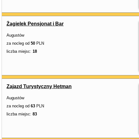
Żagielek Pensjonat i Bar
Augustów
za nocleg od
50
PLN
liczba miejsc:
18
Zajazd Turystyczny Hetman
Augustów
za nocleg od
63
PLN
liczba miejsc:
83