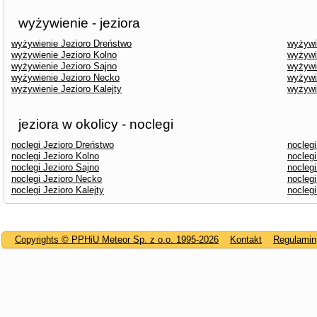
wyżywienie - jeziora
wyżywienie Jezioro Dreństwo
wyżywi
wyżywienie Jezioro Kolno
wyżywi
wyżywienie Jezioro Sajno
wyżywi
wyżywienie Jezioro Necko
wyżywi
wyżywienie Jezioro Kalejty
wyżywi
jeziora w okolicy - noclegi
noclegi Jezioro Dreństwo
noclegi
noclegi Jezioro Kolno
noclegi
noclegi Jezioro Sajno
nocleg
noclegi Jezioro Necko
noclegi
noclegi Jezioro Kalejty
nocleg
Copyrights © PPHiU Meteor Sp. z o.o. 1995-2026
Kontakt
Regulamin