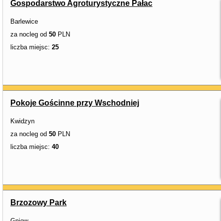
Gospodarstwo Agroturystyczne Pałac
Barlewice
za nocleg od
50
PLN
liczba miejsc:
25
Pokoje Gościnne przy Wschodniej
Kwidzyn
za nocleg od
50
PLN
liczba miejsc:
40
Brzozowy Park
Gniew