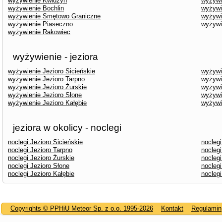
wyżywienie Kwidzyn
wyżywi
wyżywienie Bochlin
wyżywi
wyżywienie Smętowo Graniczne
wyżywi
wyżywienie Piaseczno
wyżywi
wyżywienie Rakowiec
wyżywienie - jeziora
wyżywienie Jezioro Sicieńskie
wyżywi
wyżywienie Jezioro Tarpno
wyżywi
wyżywienie Jezioro Żurskie
wyżywi
wyżywienie Jezioro Słone
wyżywi
wyżywienie Jezioro Kałębie
wyżywi
jeziora w okolicy - noclegi
noclegi Jezioro Sicieńskie
noclegi
noclegi Jezioro Tarpno
nocleg
noclegi Jezioro Żurskie
noclegi
noclegi Jezioro Słone
noclegi
noclegi Jezioro Kałębie
nocleg
Copyrights © PPHiU Meteor Sp. z o.o. 1995-2026
Kontakt
Regulamin