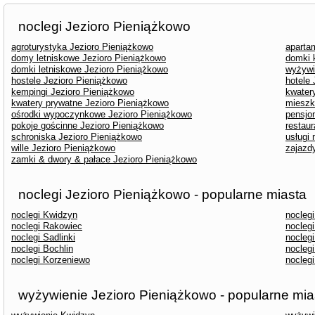
noclegi Jezioro Pieniążkowo
agroturystyka Jezioro Pieniążkowo
aparta
domy letniskowe Jezioro Pieniążkowo
domki 
domki letniskowe Jezioro Pieniążkowo
wyżywi
hostele Jezioro Pieniążkowo
hotele
kempingi Jezioro Pieniążkowo
kwater
kwatery prywatne Jezioro Pieniążkowo
mieszk
ośrodki wypoczynkowe Jezioro Pieniążkowo
pensjo
pokoje gościnne Jezioro Pieniążkowo
restau
schroniska Jezioro Pieniążkowo
usługi
wille Jezioro Pieniążkowo
zajazd
zamki & dwory & pałace Jezioro Pieniążkowo
noclegi Jezioro Pieniążkowo - popularne miasta
noclegi Kwidzyn
nocleg
noclegi Rakowiec
noclegi
noclegi Sadlinki
noclegi
noclegi Bochlin
nocleg
noclegi Korzeniewo
noclegi
wyżywienie Jezioro Pieniążkowo - popularne mia