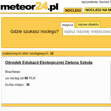
wyżywienie Jezioro 
NOCLEGI NA M
NOCLEGI
nazwa obiektu
miejsce
Gdzie szukasz noclegu?
znalezionych ofert noclegowych:
12
Ośrodek Edukacji Ekologicznej Zielona Szkoła
Brachlewo
za nocleg od
80
PLN
liczba miejsc:
36