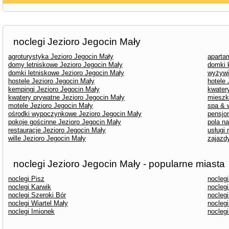
noclegi Jezioro Jegocin Mały
agroturystyka Jezioro Jegocin Mały
aparta
domy letniskowe Jezioro Jegocin Mały
domki 
domki letniskowe Jezioro Jegocin Mały
wyżywi
hostele Jezioro Jegocin Mały
hotele 
kempingi Jezioro Jegocin Mały
kwater
kwatery prywatne Jezioro Jegocin Mały
mieszk
motele Jezioro Jegocin Mały
spa & 
ośrodki wypoczynkowe Jezioro Jegocin Mały
pensjo
pokoje gościnne Jezioro Jegocin Mały
pola n
restauracje Jezioro Jegocin Mały
usługi
wille Jezioro Jegocin Mały
zajazd
noclegi Jezioro Jegocin Mały - popularne miasta
noclegi Pisz
noclegi
noclegi Karwik
nocleg
noclegi Szeroki Bór
noclegi
noclegi Wiartel Mały
nocleg
noclegi Imionek
nocleg