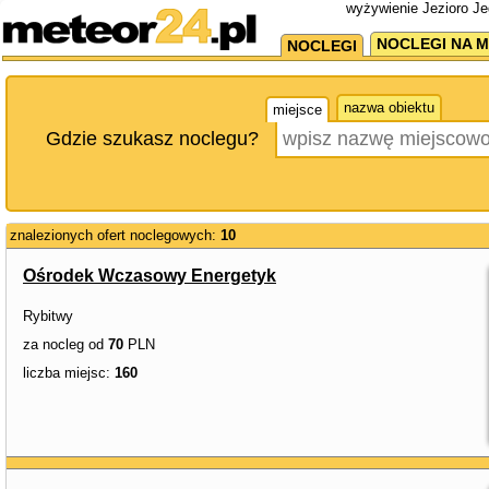
wyżywienie Jezioro Je
NOCLEGI NA M
NOCLEGI
nazwa obiektu
miejsce
Gdzie szukasz noclegu?
znalezionych ofert noclegowych:
10
Ośrodek Wczasowy Energetyk
Rybitwy
za nocleg od
70
PLN
liczba miejsc:
160