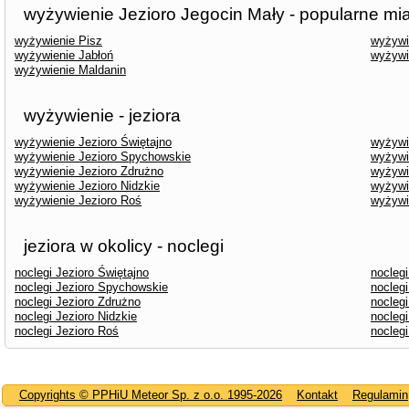
wyżywienie Jezioro Jegocin Mały - popularne mi
wyżywienie Pisz
wyżywi
wyżywienie Jabłoń
wyżywi
wyżywienie Maldanin
wyżywienie - jeziora
wyżywienie Jezioro Świętajno
wyżywie
wyżywienie Jezioro Spychowskie
wyżywi
wyżywienie Jezioro Zdrużno
wyżywi
wyżywienie Jezioro Nidzkie
wyżywi
wyżywienie Jezioro Roś
wyżywi
jeziora w okolicy - noclegi
noclegi Jezioro Świętajno
noclegi
noclegi Jezioro Spychowskie
noclegi
noclegi Jezioro Zdrużno
nocleg
noclegi Jezioro Nidzkie
noclegi
noclegi Jezioro Roś
nocleg
Copyrights © PPHiU Meteor Sp. z o.o. 1995-2026
Kontakt
Regulamin