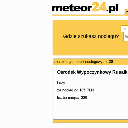
mie
Gdzie szukasz noclegu?
znalezionych ofert noclegowych:
20
Ośrodek Wypoczynkowy Rusałka
Łazy
za nocleg od
105
PLN
liczba miejsc:
220