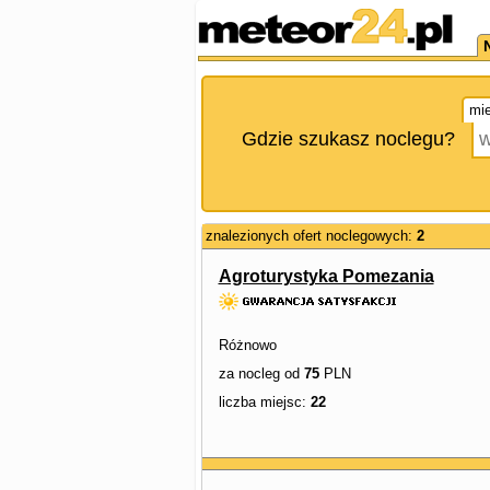
mie
Gdzie szukasz noclegu?
znalezionych ofert noclegowych:
2
Agroturystyka Pomezania
Różnowo
za nocleg od
75
PLN
liczba miejsc:
22