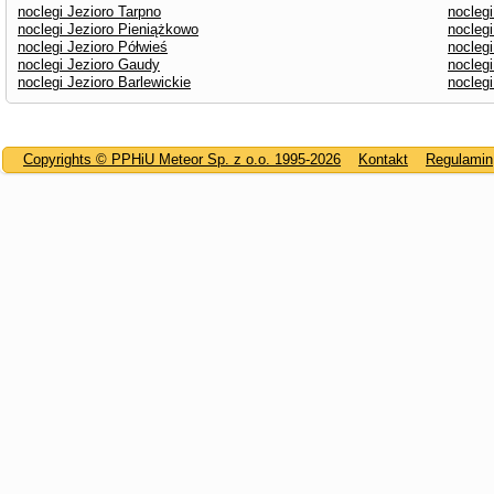
noclegi Jezioro Tarpno
nocleg
noclegi Jezioro Pieniążkowo
noclegi
noclegi Jezioro Półwieś
nocleg
noclegi Jezioro Gaudy
noclegi
noclegi Jezioro Barlewickie
noclegi
Copyrights © PPHiU Meteor Sp. z o.o. 1995-2026
Kontakt
Regulamin