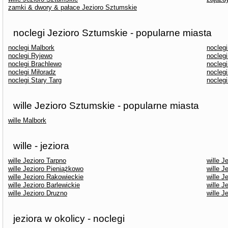
zamki & dwory & pałace Jezioro Sztumskie
noclegi Jezioro Sztumskie - popularne miasta
noclegi Malbork
nocleg
noclegi Ryjewo
nocleg
noclegi Brachlewo
nocleg
noclegi Miłoradz
nocleg
noclegi Stary Targ
nocleg
wille Jezioro Sztumskie - popularne miasta
wille Malbork
wille - jeziora
wille Jezioro Tarpno
wille 
wille Jezioro Pieniążkowo
wille J
wille Jezioro Rakowieckie
wille J
wille Jezioro Barlewickie
wille 
wille Jezioro Druzno
wille J
jeziora w okolicy - noclegi