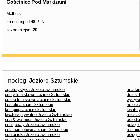
Gościniec Pod Markizami
Malbork
za nocleg od
48
PLN
liczba miejsc:
20
noclegi Jezioro Sztumskie
agroturystyka Jezioro Sztumskie
aparta
domy letniskowe Jezioro Sztumskie
domki 
domki letniskowe Jezioro Sztumskie
wyżywi
hostele Jezioro Sztumskie
hotele
kempingi Jezioro Sztumskie
kwater
kwatery prywatne Jezioro Sztumskie
mieszk
spa & wellness Jezioro Sztumskie
ośrodk
pensjonaty Jezioro Sztumskie
pokoje
pola namiotowe Jezioro Sztumskie
restau
schroniska Jezioro Sztumskie
usługi
wille Jezioro Sztumskie
zajazd