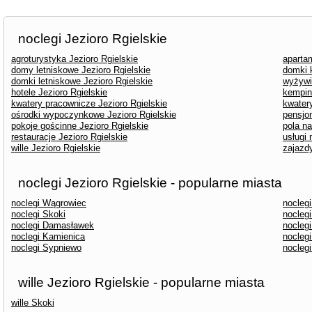
noclegi Jezioro Rgielskie
agroturystyka Jezioro Rgielskie
aparta
domy letniskowe Jezioro Rgielskie
domki 
domki letniskowe Jezioro Rgielskie
wyżywi
hotele Jezioro Rgielskie
kemping
kwatery pracownicze Jezioro Rgielskie
kwatery
ośrodki wypoczynkowe Jezioro Rgielskie
pensjon
pokoje gościnne Jezioro Rgielskie
pola n
restauracje Jezioro Rgielskie
usługi 
wille Jezioro Rgielskie
zajazdy
noclegi Jezioro Rgielskie - popularne miasta
noclegi Wągrowiec
nocleg
noclegi Skoki
nocleg
noclegi Damasławek
nocleg
noclegi Kamienica
nocleg
noclegi Sypniewo
nocleg
wille Jezioro Rgielskie - popularne miasta
wille Skoki