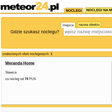
NOCLEGI NA M
NOCLEGI
nazwa obiektu
miejsce
Gdzie szukasz noclegu?
znalezionych ofert noclegowych:
1
Weranda Home
Sławica
za nocleg od
74
PLN