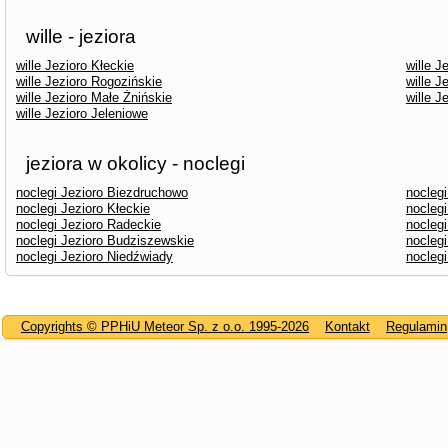
wille - jeziora
wille Jezioro Kłeckie
wille J
wille Jezioro Rogozińskie
wille 
wille Jezioro Małe Żnińskie
wille J
wille Jezioro Jeleniowe
jeziora w okolicy - noclegi
noclegi Jezioro Biezdruchowo
noclegi
noclegi Jezioro Kłeckie
noclegi
noclegi Jezioro Radeckie
nocleg
noclegi Jezioro Budziszewskie
nocleg
noclegi Jezioro Niedźwiady
noclegi
Copyrights © PPHiU Meteor Sp. z o.o. 1995-2026
Kontakt
Regulamin