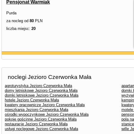
Pensjonat Warmiak
Purda
za nocleg od
80
PLN
liczba miejsc:
20
noclegi Jezioro Czerwonka Mała
agroturystyka Jezioro Czerwonka Mała
aparta
domy letniskowe Jezioro Czerwonka Mała
domki 
domki letniskowe Jezioro Czerwonka Mała
wyżywi
hotele Jezioro Czerwonka Mała
kempin
kwatery pracownicze Jezioro Czerwonka Mała
kwater
mieszkania Jezioro Czerwonka Mała
motele
ośrodki wypoczynkowe Jezioro Czerwonka Mała
pensjo
pokoje gościnne Jezioro Czerwonka Mała
pola n
restauracje Jezioro Czerwonka Mała
stanic
usługi noclegowe Jezioro Czerwonka Mała
wille 