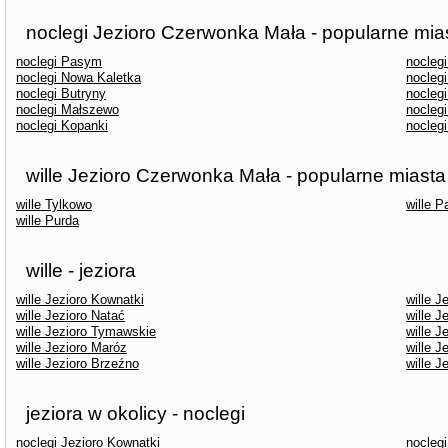
noclegi Jezioro Czerwonka Mała - popularne mia
noclegi Pasym
nocleg
noclegi Nowa Kaletka
nocleg
noclegi Butryny
noclegi
noclegi Małszewo
noclegi
noclegi Kopanki
nocleg
wille Jezioro Czerwonka Mała - popularne miasta
wille Tylkowo
wille 
wille Purda
wille - jeziora
wille Jezioro Kownatki
wille 
wille Jezioro Natać
wille J
wille Jezioro Tymawskie
wille J
wille Jezioro Maróz
wille J
wille Jezioro Brzeźno
wille J
jeziora w okolicy - noclegi
noclegi Jezioro Kownatki
nocleg