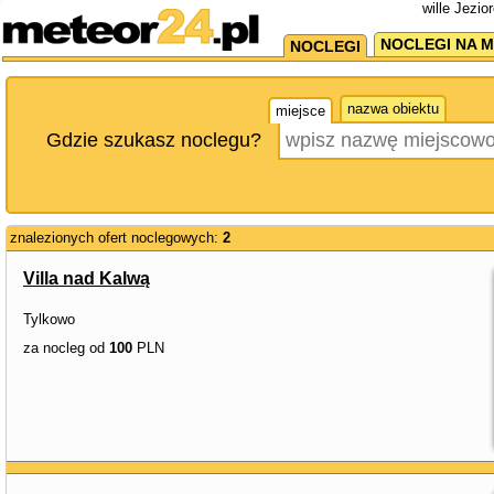
wille Jezi
NOCLEGI NA M
NOCLEGI
nazwa obiektu
miejsce
Gdzie szukasz noclegu?
znalezionych ofert noclegowych:
2
Villa nad Kalwą
Tylkowo
za nocleg od
100
PLN