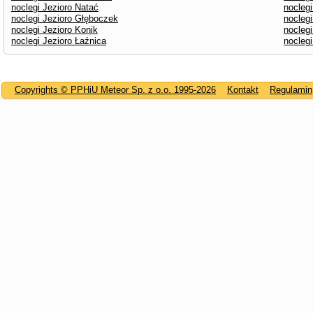
noclegi Jezioro Natać
noclegi
noclegi Jezioro Głęboczek
nocleg
noclegi Jezioro Konik
nocleg
noclegi Jezioro Łaźnica
nocleg
Copyrights © PPHiU Meteor Sp. z o.o. 1995-2026
Kontakt
Regulamin