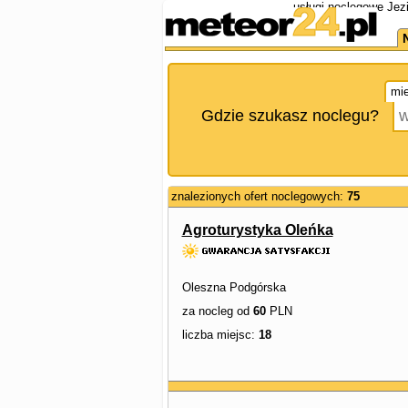
usługi noclegowe Jez
mie
Gdzie szukasz noclegu?
znalezionych ofert noclegowych:
75
Agroturystyka Oleńka
Oleszna Podgórska
za nocleg od
60
PLN
liczba miejsc:
18