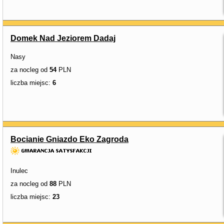
Domek Nad Jeziorem Dadaj
Nasy
za nocleg od
54
PLN
liczba miejsc:
6
Bocianie Gniazdo Eko Zagroda
Inulec
za nocleg od
88
PLN
liczba miejsc:
23