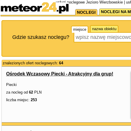
usługi noclegowe Jezioro Wierzbowskie | u
NOCLEGI NA M
NOCLEGI
nazwa obiektu
miejsce
Gdzie szukasz noclegu?
znalezionych ofert noclegowych:
64
Ośrodek Wczasowy Piecki - Atrakcyjny dla grup!
Piecki
za nocleg od
62
PLN
liczba miejsc:
253