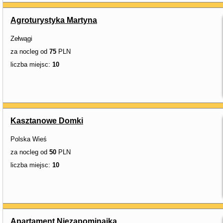
Agroturystyka Martyna
Zełwągi
za nocleg od
75
PLN
liczba miejsc:
10
Kasztanowe Domki
Polska Wieś
za nocleg od
50
PLN
liczba miejsc:
10
Apartament Niezapominajka