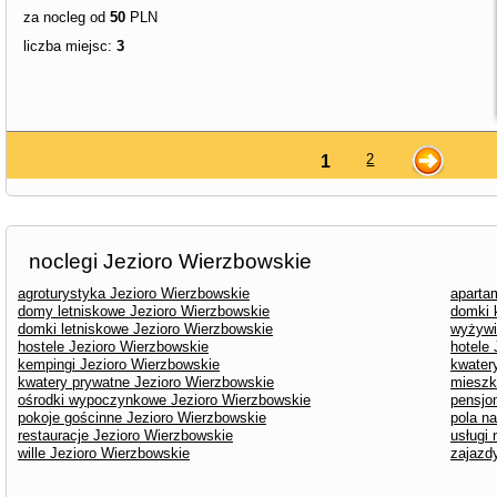
za nocleg od
50
PLN
liczba miejsc:
3
2
1
noclegi Jezioro Wierzbowskie
agroturystyka Jezioro Wierzbowskie
aparta
domy letniskowe Jezioro Wierzbowskie
domki 
domki letniskowe Jezioro Wierzbowskie
wyżywi
hostele Jezioro Wierzbowskie
hotele
kempingi Jezioro Wierzbowskie
kwater
kwatery prywatne Jezioro Wierzbowskie
mieszk
ośrodki wypoczynkowe Jezioro Wierzbowskie
pensjo
pokoje gościnne Jezioro Wierzbowskie
pola n
restauracje Jezioro Wierzbowskie
usługi
wille Jezioro Wierzbowskie
zajazd