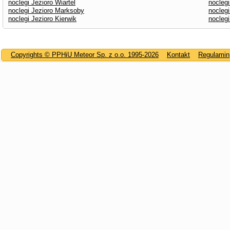
noclegi Jezioro Wiartel
noclegi
noclegi Jezioro Marksoby
nocleg
noclegi Jezioro Kierwik
noclegi
Copyrights © PPHiU Meteor Sp. z o.o. 1995-2026
Kontakt
Regulamin