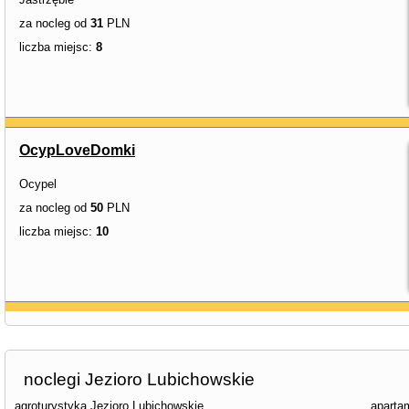
za nocleg od
31
PLN
liczba miejsc:
8
OcypLoveDomki
Ocypel
za nocleg od
50
PLN
liczba miejsc:
10
noclegi Jezioro Lubichowskie
agroturystyka Jezioro Lubichowskie
aparta