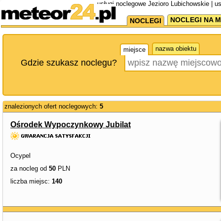
usługi noclegowe Jezioro Lubichowskie | u
NOCLEGI NA M
NOCLEGI
nazwa obiektu
miejsce
Gdzie szukasz noclegu?
znalezionych ofert noclegowych:
5
Ośrodek Wypoczynkowy Jubilat
Ocypel
za nocleg od
50
PLN
liczba miejsc:
140