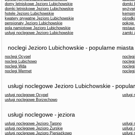
domy letniskowe Jezioro Lubichowskie
domki 
domki letniskowe Jezioro Lubichowskie
wyżywi
hotele Jezioro Lubichowskie
kempin
kwatery prywatne Jezioro Lubichowskie
ośrodk
pensjonaty Jezioro Lubichowskie
pokoje
pola namiotowe Jezioro Lubichowskie
restaur
usługi noclegowe Jezioro Lubichowskie
zamki 
noclegi Jezioro Lubichowskie - popularne miasta
noclegi Ocypel
nocleg
noclegi Lubichowo
noclegi
noclegi Wda
nocleg
noclegi Mermet
noclegi
usługi noclegowe Jezioro Lubichowskie - popula
usługi noclegowe Ocypel
usługi
usługi noclegowe Borzechowo
usługi noclegowe - jeziora
usługi noclegowe Jezioro Tarpno
usługi
usługi noclegowe Jezioro Żurskie
usługi
usługi noclegowe Jezioro Pieniążkowo
usługi