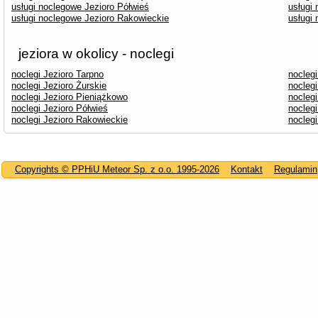
usługi noclegowe Jezioro Półwieś
usługi 
usługi noclegowe Jezioro Rakowieckie
usługi
jeziora w okolicy - noclegi
noclegi Jezioro Tarpno
nocleg
noclegi Jezioro Żurskie
noclegi
noclegi Jezioro Pieniążkowo
noclegi
noclegi Jezioro Półwieś
noclegi
noclegi Jezioro Rakowieckie
noclegi
Copyrights © PPHiU Meteor Sp. z o.o. 1995-2026
Kontakt
Regulamin