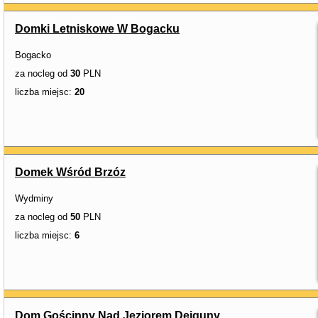
Domki Letniskowe W Bogacku
Bogacko
za nocleg od
30
PLN
liczba miejsc:
20
Domek Wśród Brzóz
Wydminy
za nocleg od
50
PLN
liczba miejsc:
6
Dom Gościnny Nad Jeziorem Dejguny