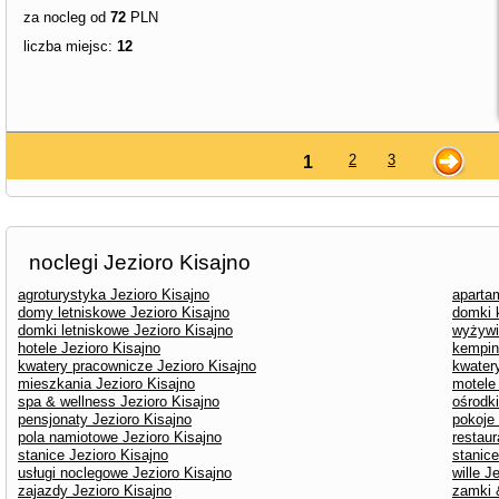
za nocleg od
72
PLN
liczba miejsc:
12
2
3
1
noclegi Jezioro Kisajno
agroturystyka Jezioro Kisajno
aparta
domy letniskowe Jezioro Kisajno
domki 
domki letniskowe Jezioro Kisajno
wyżywi
hotele Jezioro Kisajno
kempin
kwatery pracownicze Jezioro Kisajno
kwater
mieszkania Jezioro Kisajno
motele 
spa & wellness Jezioro Kisajno
ośrodk
pensjonaty Jezioro Kisajno
pokoje
pola namiotowe Jezioro Kisajno
restaur
stanice Jezioro Kisajno
stanice
usługi noclegowe Jezioro Kisajno
wille J
zajazdy Jezioro Kisajno
zamki 