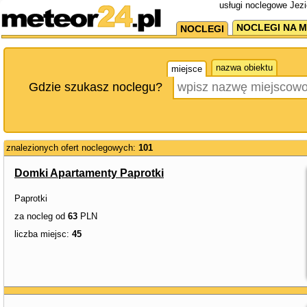
usługi noclegowe Jezi
NOCLEGI NA M
NOCLEGI
nazwa obiektu
miejsce
Gdzie szukasz noclegu?
znalezionych ofert noclegowych:
101
Domki Apartamenty Paprotki
Paprotki
za nocleg od
63
PLN
liczba miejsc:
45