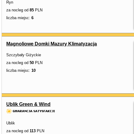
Ryn
za nocleg od
85
PLN
liczba miejsc:
6
Magnoliowe Domki Mazury Klimatyzacja
Szczybały Giżyckie
za nocleg od
50
PLN
liczba miejsc:
10
Ublik Green & Wind
Ublik
za nocleg od
113
PLN