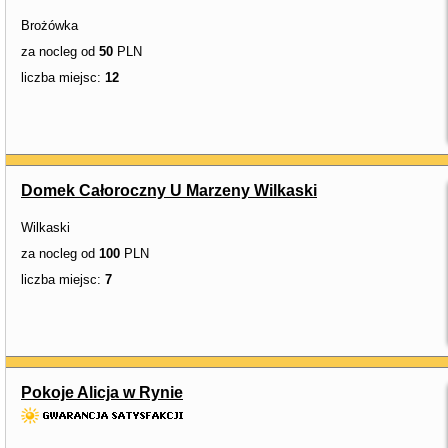
Brożówka
za nocleg od
50
PLN
liczba miejsc:
12
Domek Całoroczny U Marzeny Wilkaski
Wilkaski
za nocleg od
100
PLN
liczba miejsc:
7
Pokoje Alicja w Rynie