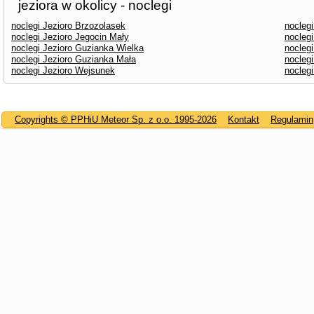
jeziora w okolicy - noclegi
noclegi Jezioro Brzozolasek
noclegi
noclegi Jezioro Jegocin Mały
noclegi
noclegi Jezioro Guzianka Wielka
noclegi
noclegi Jezioro Guzianka Mała
nocleg
noclegi Jezioro Wejsunek
noclegi
Copyrights © PPHiU Meteor Sp. z o.o. 1995-2026
Kontakt
Regulamin