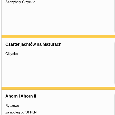
Szczybały Giżyckie
Czarter jachtów na Mazurach
Giżycko
Ahorn i Ahorn II
Rydzewo
za nocleg od
50
PLN