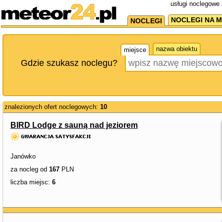
usługi noclegowe 
NOCLEGI NA M
NOCLEGI
nazwa obiektu
miejsce
Gdzie szukasz noclegu?
znalezionych ofert noclegowych:
10
BIRD Lodge z sauną nad jeziorem
Janówko
za nocleg od
167
PLN
liczba miejsc:
6