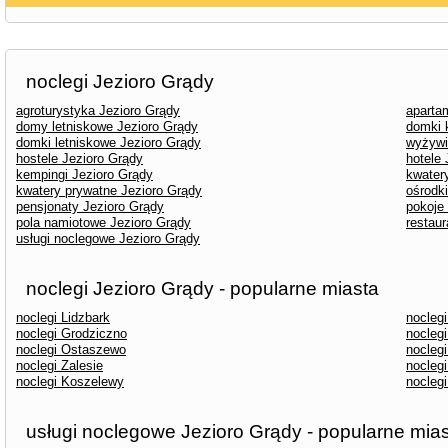
noclegi Jezioro Grądy
agroturystyka Jezioro Grądy
aparta
domy letniskowe Jezioro Grądy
domki 
domki letniskowe Jezioro Grądy
wyżywi
hostele Jezioro Grądy
hotele 
kempingi Jezioro Grądy
kwater
kwatery prywatne Jezioro Grądy
ośrodk
pensjonaty Jezioro Grądy
pokoje
pola namiotowe Jezioro Grądy
restaur
usługi noclegowe Jezioro Grądy
noclegi Jezioro Grądy - popularne miasta
noclegi Lidzbark
nocleg
noclegi Grodziczno
noclegi
noclegi Ostaszewo
noclegi
noclegi Zalesie
noclegi
noclegi Koszelewy
noclegi
usługi noclegowe Jezioro Grądy - popularne mia