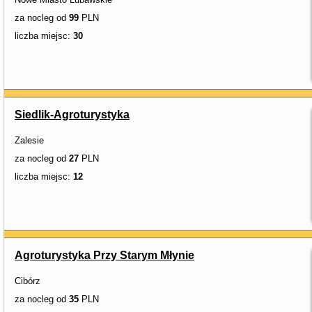
za nocleg od
99
PLN
liczba miejsc:
30
Siedlik-Agroturystyka
Zalesie
za nocleg od
27
PLN
liczba miejsc:
12
Agroturystyka Przy Starym Młynie
Cibórz
za nocleg od
35
PLN