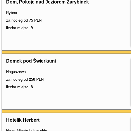
Dom, Pokoje nad Jeziorem Zarybinek
Rybno
za nocleg od
75
PLN
liczba miejsc:
9
Domek pod Świerkami
Naguszewo
za nocleg od
250
PLN
liczba miejsc:
8
Hotelik Herbert
Nowe Miasto Lubawskie