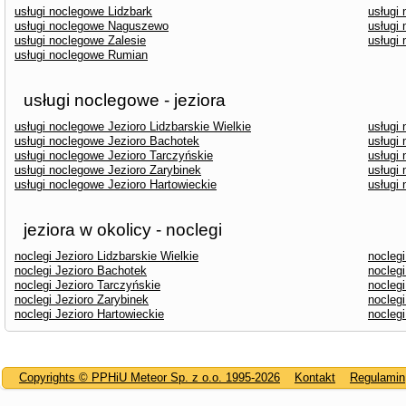
usługi noclegowe Lidzbark
usługi
usługi noclegowe Naguszewo
usługi
usługi noclegowe Zalesie
usługi
usługi noclegowe Rumian
usługi noclegowe - jeziora
usługi noclegowe Jezioro Lidzbarskie Wielkie
usługi
usługi noclegowe Jezioro Bachotek
usługi 
usługi noclegowe Jezioro Tarczyńskie
usługi 
usługi noclegowe Jezioro Zarybinek
usługi
usługi noclegowe Jezioro Hartowieckie
usługi
jeziora w okolicy - noclegi
noclegi Jezioro Lidzbarskie Wielkie
nocleg
noclegi Jezioro Bachotek
noclegi
noclegi Jezioro Tarczyńskie
noclegi
noclegi Jezioro Zarybinek
nocleg
noclegi Jezioro Hartowieckie
nocleg
Copyrights © PPHiU Meteor Sp. z o.o. 1995-2026
Kontakt
Regulamin