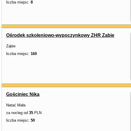
liczba miejsc:
8
Ośrodek szkoleniowo-wypoczynkowy ZHR Ząbie
Ząbie
liczba miejsc:
160
Gościniec Nika
Natać Mała
za nocleg od
35
PLN
liczba miejsc:
50