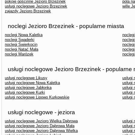
pokoje gościnne Jezioro Brzezinek
pola n
usługi noclegowe Jezioro Brzezinek
wille J
zajazdy Jezioro Brzezinek
noclegi Jezioro Brzezinek - popularne miasta
noclegi Nowa Kaletka
nocleg
noclegi Swaderki
nocleg
noclegi Świerkocin
noclegi
noclegi Natać Mała
nocleg
noclegi Marózek
nocleg
usługi noclegowe Jezioro Brzezinek - popularne 
usługi noclegowe Likusy
usługi
usługi noclegowe Nowa Kaletka
usługi
usługi noclegowe Jabłonka
usługi
usługi noclegowe Kurki
usługi
usługi noclegowe Lipowo Kurkowskie
usługi
usługi noclegowe - jeziora
usługi noclegowe Jezioro Wielka Dąbrowa
usługi
usługi noclegowe Jezioro Dąbrowa Mała
usługi
usługi noclegowe Jezioro Dąbrowa Wielka
usługi