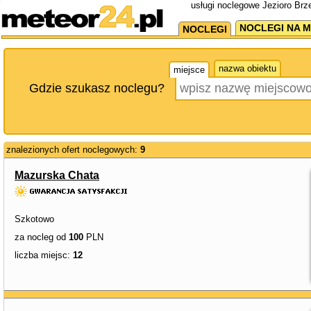
usługi noclegowe Jezioro Brz
NOCLEGI NA M
NOCLEGI
nazwa obiektu
miejsce
Gdzie szukasz noclegu?
znalezionych ofert noclegowych:
9
Mazurska Chata
Szkotowo
za nocleg od
100
PLN
liczba miejsc:
12