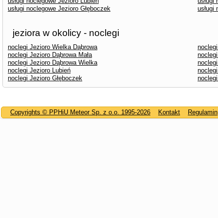
usługi noclegowe Jezioro Lubień
usługi
usługi noclegowe Jezioro Głęboczek
usługi
jeziora w okolicy - noclegi
noclegi Jezioro Wielka Dąbrowa
noclegi
noclegi Jezioro Dąbrowa Mała
nocleg
noclegi Jezioro Dąbrowa Wielka
noclegi
noclegi Jezioro Lubień
noclegi
noclegi Jezioro Głęboczek
nocleg
Copyrights © PPHiU Meteor Sp. z o.o. 1995-2026
Kontakt
Regulamin