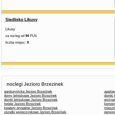
Siedlisko Likusy
Likusy
za nocleg od
94
PLN
liczba miejsc:
9
noclegi Jezioro Brzezinek
agroturystyka Jezioro Brzezinek
aparta
domy letniskowe Jezioro Brzezinek
domki 
domki letniskowe Jezioro Brzezinek
wyżywi
hotele Jezioro Brzezinek
kempin
kwatery prywatne Jezioro Brzezinek
mieszk
ośrodki wypoczynkowe Jezioro Brzezinek
pensjo