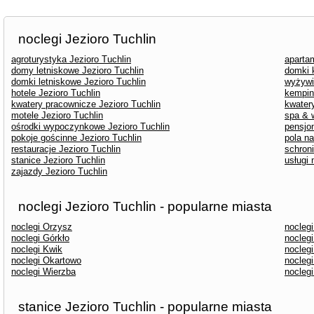
noclegi Jezioro Tuchlin
agroturystyka Jezioro Tuchlin
aparta
domy letniskowe Jezioro Tuchlin
domki 
domki letniskowe Jezioro Tuchlin
wyżywi
hotele Jezioro Tuchlin
kemping
kwatery pracownicze Jezioro Tuchlin
kwater
motele Jezioro Tuchlin
spa & w
ośrodki wypoczynkowe Jezioro Tuchlin
pensjon
pokoje gościnne Jezioro Tuchlin
pola n
restauracje Jezioro Tuchlin
schroni
stanice Jezioro Tuchlin
usługi 
zajazdy Jezioro Tuchlin
noclegi Jezioro Tuchlin - popularne miasta
noclegi Orzysz
nocleg
noclegi Górkło
noclegi
noclegi Kwik
nocleg
noclegi Okartowo
nocleg
noclegi Wierzba
noclegi
stanice Jezioro Tuchlin - popularne miasta