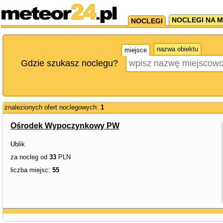
NOCLEGI NA M
NOCLEGI
nazwa obiektu
miejsce
Gdzie szukasz noclegu?
znalezionych ofert noclegowych:
1
Ośrodek Wypoczynkowy PW
Ublik
za nocleg od
33
PLN
liczba miejsc:
55