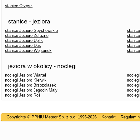
stanice Orzysz
stanice - jeziora
stanice Jezioro Spychowskie
stanice
stanice Jezioro Zdrużno
stanice
stanice Jezioro Uplik
stanic
stanice Jezioro Duś
stanic
stanice Jezioro Wejsunek
stanic
jeziora w okolicy - noclegi
noclegi Jezioro Wiartel
nocleg
noclegi Jezioro Kierwik
noclegi
noclegi Jezioro Brzozolasek
noclegi
noclegi Jezioro Jegocin Mały
noclegi
noclegi Jezioro Roś
nocleg
Copyrights © PPHiU Meteor Sp. z o.o. 1995-2026
Kontakt
Regulamin