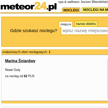
spa & wellness Jezioro Wierzbiński
NOCLEGI NA M
NOCLEGI
nazwa obiektu
miejsce
Gdzie szukasz noclegu?
znalezionych ofert noclegowych:
1
Marina Śniardwy
Nowe Guty
za nocleg od
62
PLN