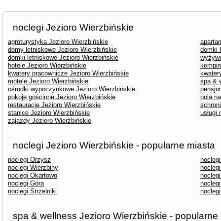
noclegi Jezioro Wierzbińskie
agroturystyka Jezioro Wierzbińskie
aparta
domy letniskowe Jezioro Wierzbińskie
domki 
domki letniskowe Jezioro Wierzbińskie
wyżywi
hotele Jezioro Wierzbińskie
kempin
kwatery pracownicze Jezioro Wierzbińskie
kwater
motele Jezioro Wierzbińskie
spa & 
ośrodki wypoczynkowe Jezioro Wierzbińskie
pensjo
pokoje gościnne Jezioro Wierzbińskie
pola n
restauracje Jezioro Wierzbińskie
schron
stanice Jezioro Wierzbińskie
usługi
zajazdy Jezioro Wierzbińskie
noclegi Jezioro Wierzbińskie - popularne miasta
noclegi Orzysz
nocleg
noclegi Wierzbiny
nocleg
noclegi Okartowo
noclegi
noclegi Góra
nocleg
noclegi Strzelniki
nocleg
spa & wellness Jezioro Wierzbińskie - popularne