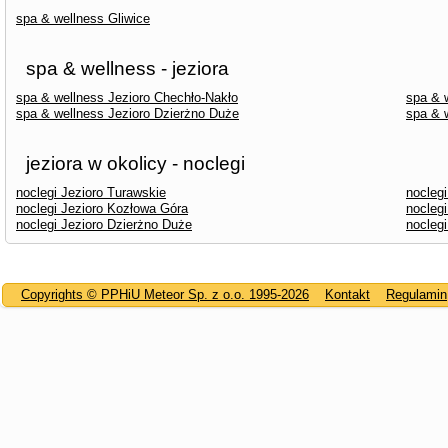
spa & wellness Gliwice
spa & wellness - jeziora
spa & wellness Jezioro Chechło-Nakło
spa & 
spa & wellness Jezioro Dzierżno Duże
spa & 
jeziora w okolicy - noclegi
noclegi Jezioro Turawskie
nocleg
noclegi Jezioro Kozłowa Góra
noclegi
noclegi Jezioro Dzierżno Duże
noclegi
Copyrights © PPHiU Meteor Sp. z o.o. 1995-2026
Kontakt
Regulamin