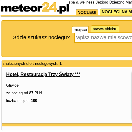
spa & wellness Jezioro Dzierżno Mał
NOCLEGI NA M
NOCLEGI
nazwa obiektu
miejsce
Gdzie szukasz noclegu?
znalezionych ofert noclegowych:
1
Hotel, Restauracja Trzy Światy ***
Gliwice
za nocleg od
87
PLN
liczba miejsc:
100