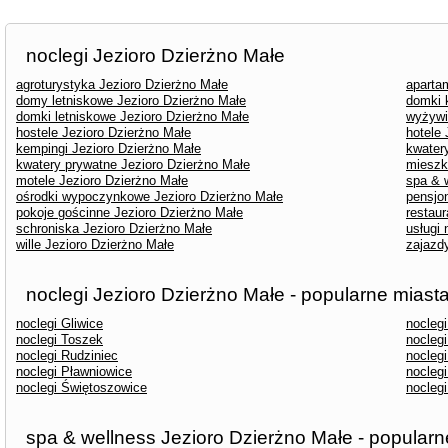
noclegi Jezioro Dzierżno Małe
agroturystyka Jezioro Dzierżno Małe
aparta
domy letniskowe Jezioro Dzierżno Małe
domki 
domki letniskowe Jezioro Dzierżno Małe
wyżywi
hostele Jezioro Dzierżno Małe
hotele 
kempingi Jezioro Dzierżno Małe
kwater
kwatery prywatne Jezioro Dzierżno Małe
mieszk
motele Jezioro Dzierżno Małe
spa & 
ośrodki wypoczynkowe Jezioro Dzierżno Małe
pensjo
pokoje gościnne Jezioro Dzierżno Małe
restaur
schroniska Jezioro Dzierżno Małe
usługi
wille Jezioro Dzierżno Małe
zajazd
noclegi Jezioro Dzierżno Małe - popularne miast
noclegi Gliwice
nocleg
noclegi Toszek
nocleg
noclegi Rudziniec
nocleg
noclegi Pławniowice
nocleg
noclegi Świętoszowice
nocleg
spa & wellness Jezioro Dzierżno Małe - popularn