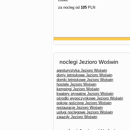
za nocleg od
105
PLN
noclegi Jezioro Woświn
agroturystyka Jezioro Woświn
domy letniskowe Jezioro Woświn
domki letniskowe Jezioro Woświn
hostele Jezioro Woświn
kempingi Jezioro Woświn
kwatery prywatne Jezioro Woświn
ośrodki wypoczynkowe Jezioro Woświn
pokoje gościnne Jezioro Woświn
restauracje Jezioro Woświn
usługi noclegowe Jezioro Woświn
zajazdy Jezioro Woświn