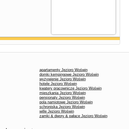
apartamenty Jezioro Woświn
domki kempingowe Jezioro Woświn
wyżywienie Jezioro Woświn
hotele Jezioro Woświn
kwatery pracownicze Jezioro Woświn
mieszkania Jezioro Woświn
pensjonaty Jezioro Woświn
pola namiotowe Jezioro Woświn
schroniska Jezioro Woświn
wille Jezioro Woświn
zamki & dwory & pałace Jezioro Woświn