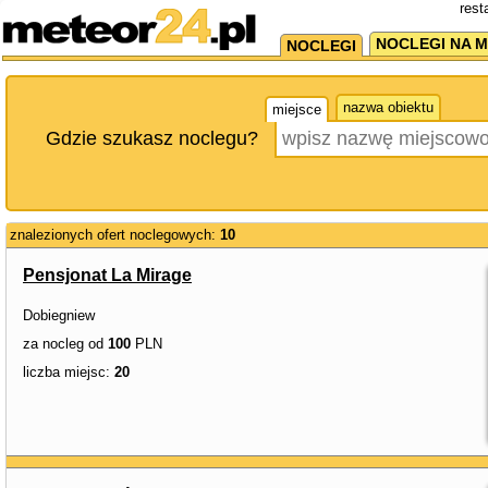
rest
NOCLEGI NA M
NOCLEGI
nazwa obiektu
miejsce
Gdzie szukasz noclegu?
znalezionych ofert noclegowych:
10
Pensjonat La Mirage
Dobiegniew
za nocleg od
100
PLN
liczba miejsc:
20