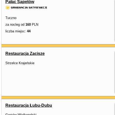
Pałac Sapetów
Tuczno
za nocleg od
160
PLN
liczba miejsc:
44
Restauracja Zacisze
Strzelce Krajeńskie
Restauracja Łubu-Dubu
Gorzów Wielkopolski