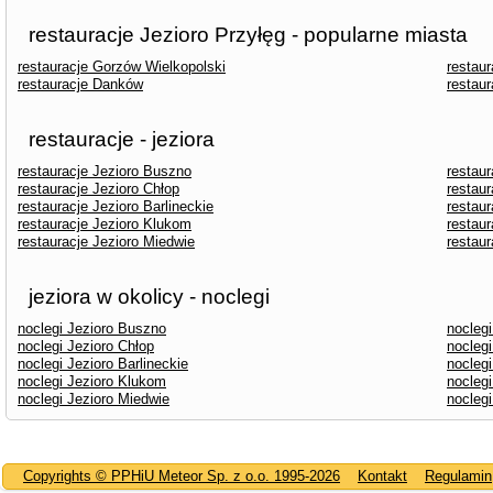
restauracje Jezioro Przyłęg - popularne miasta
restauracje Gorzów Wielkopolski
restaur
restauracje Danków
restau
restauracje - jeziora
restauracje Jezioro Buszno
restaur
restauracje Jezioro Chłop
restaur
restauracje Jezioro Barlineckie
restaur
restauracje Jezioro Klukom
restaur
restauracje Jezioro Miedwie
restaur
jeziora w okolicy - noclegi
noclegi Jezioro Buszno
noclegi
noclegi Jezioro Chłop
noclegi
noclegi Jezioro Barlineckie
nocleg
noclegi Jezioro Klukom
noclegi
noclegi Jezioro Miedwie
noclegi
Copyrights © PPHiU Meteor Sp. z o.o. 1995-2026
Kontakt
Regulamin