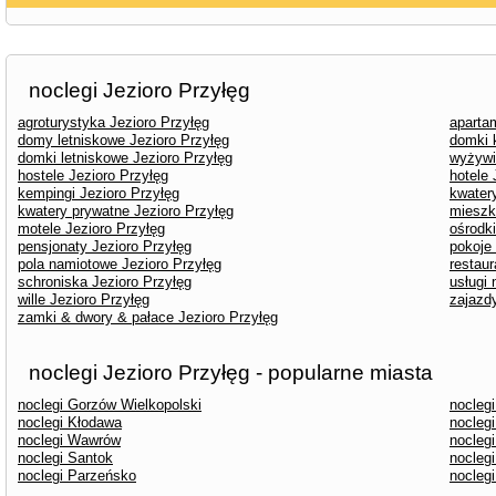
noclegi Jezioro Przyłęg
agroturystyka Jezioro Przyłęg
aparta
domy letniskowe Jezioro Przyłęg
domki 
domki letniskowe Jezioro Przyłęg
wyżywi
hostele Jezioro Przyłęg
hotele 
kempingi Jezioro Przyłęg
kwater
kwatery prywatne Jezioro Przyłęg
mieszk
motele Jezioro Przyłęg
ośrodk
pensjonaty Jezioro Przyłęg
pokoje
pola namiotowe Jezioro Przyłęg
restaur
schroniska Jezioro Przyłęg
usługi
wille Jezioro Przyłęg
zajazd
zamki & dwory & pałace Jezioro Przyłęg
noclegi Jezioro Przyłęg - popularne miasta
noclegi Gorzów Wielkopolski
noclegi
noclegi Kłodawa
nocleg
noclegi Wawrów
nocleg
noclegi Santok
nocleg
noclegi Parzeńsko
nocleg