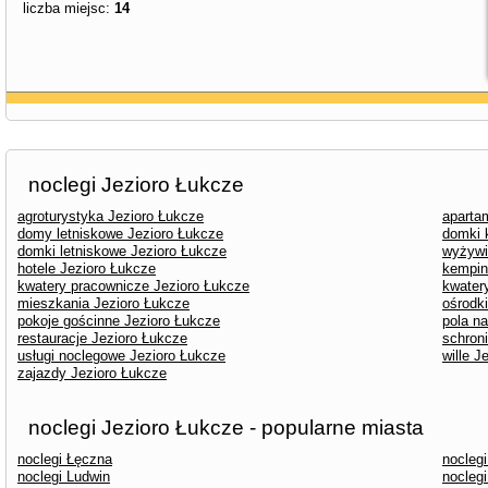
liczba miejsc:
14
noclegi Jezioro Łukcze
agroturystyka Jezioro Łukcze
aparta
domy letniskowe Jezioro Łukcze
domki 
domki letniskowe Jezioro Łukcze
wyżywi
hotele Jezioro Łukcze
kempin
kwatery pracownicze Jezioro Łukcze
kwater
mieszkania Jezioro Łukcze
ośrodk
pokoje gościnne Jezioro Łukcze
pola n
restauracje Jezioro Łukcze
schron
usługi noclegowe Jezioro Łukcze
wille J
zajazdy Jezioro Łukcze
noclegi Jezioro Łukcze - popularne miasta
noclegi Łęczna
nocleg
noclegi Ludwin
nocleg