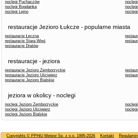
noclegi Puchaczów
nocleg
noclegi Bogdanka
nocleg
noclegi Lejno
nocleg
restauracje Jezioro Łukcze - popularne miasta
restauracje Łęczna
restaur
restauracje Stara Wieś
restau
restauracje Dratów
restauracje - jeziora
restauracje Jezioro Zemborzyckie
restau
restauracje Jezioro Uściwierz
restau
restauracje Jezioro Bialskie
jeziora w okolicy - noclegi
noclegi Jezioro Zemborzyckie
nocleg
noclegi Jezioro Uściwierz
nocleg
noclegi Jezioro Bialskie
Copyrights © PPHiU Meteor Sp. z o.o. 1995-2026
Kontakt
Regulamin