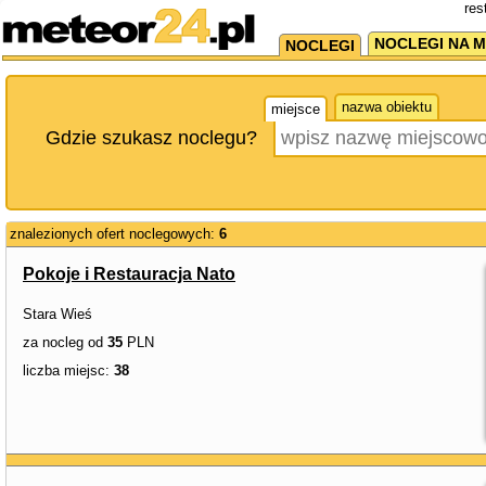
res
NOCLEGI NA M
NOCLEGI
nazwa obiektu
miejsce
Gdzie szukasz noclegu?
znalezionych ofert noclegowych:
6
Pokoje i Restauracja Nato
Stara Wieś
za nocleg od
35
PLN
liczba miejsc:
38