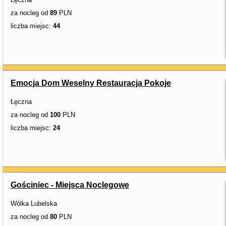
za nocleg od
89
PLN
liczba miejsc:
44
Emocja Dom Weselny Restauracja Pokoje
Łęczna
za nocleg od
100
PLN
liczba miejsc:
24
Gościniec - Miejsca Noclegowe
Wólka Lubelska
za nocleg od
80
PLN